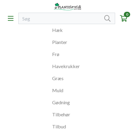
0
Hæk
Planter
Frø
Havekrukker
Græs
Muld
Gødning
Tilbehør
Tilbud