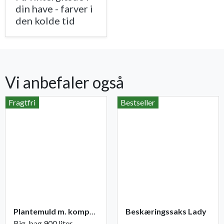
din have - farver i
den kolde tid
Vi anbefaler også
Fragtfri
Bestseller
Plantemuld m. kompost fra Champost
Beskæringssaks Lady
Big-bag 900 liter