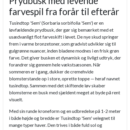
Prydbusk med levende
farvespil fra forår til efterår
Tusindtop 'Sem' (Sorbaria sorbifolia 'Sem') er en
løvfældende prydbusk, der gør sig bemærket med et
usædvanligt flot farveskift i løvet. De nye skud springer
frem i varme bronzetoner, som gradvist udvikler sig til
gulgrønne nuancer, inden bladene modnes i en frisk grøn
farve. Det giver busken et dynamisk og livligt udtryk, der
forandrer sig gennem hele vækstsæsonen. Når
sommeren er i gang, dukker de cremehvide
blomsterstande op i store, oprette toppe — heraf navnet
tusindtop. Sammen med det skiftende løv skaber
blomsterne en busk med sjældent meget at byde på rent
visuelt.
Med sin runde kroneform og en udbredelse på 1-2 meter
i både højde og bredde er Tusindtop 'Sem' velegnet til
mange typer haver. Den trives i både fuld sol og