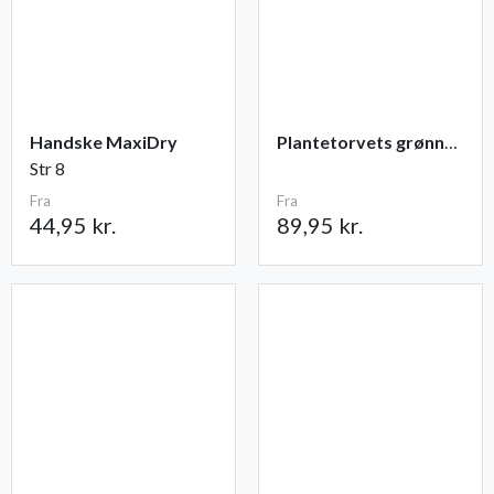
Handske MaxiDry
Plantetorvets grønne vandingspose 75 liter
Str 8
Fra
Fra
44,95 kr.
89,95 kr.