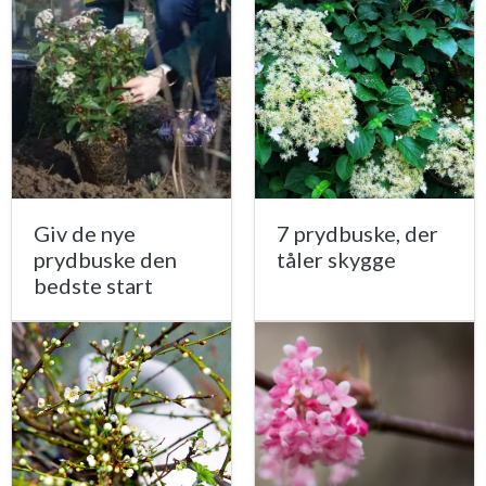
Giv de nye
7 prydbuske, der
prydbuske den
tåler skygge
bedste start