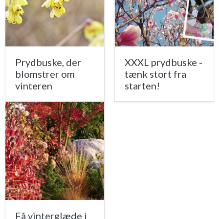
Prydbuske, der
XXXL prydbuske -
blomstrer om
tænk stort fra
vinteren
starten!
Få vinterglæde i