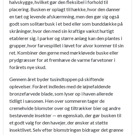
halvskygge, hvilket gør den fleksibel i forhold til
placering. Busken er oplagt til hække, hvor den danner
en tæt og levende afskærmning, men den gør sig også
godt som solitærbusk i et bed eller som bunddække på
skråninger, hvor den med sin kraftige vækst hurtigt
etablerer sig. I parker og større anlæg kan den plantes i
grupper, hvor farvespillet i løvet for alvor kommer til sin
ret. Kombiner den gerne med mørkløvede buske eller
prydgræsser for at fremhæve de varme farvetoner i
forårets nye skud.
Gennem året byder tusindtoppen på skiftende
oplevelser. Foråret indledes med de iøjnefaldende
bronzefarvede blade, som lyser op i haven allerede
tidligt i sæsonen. Hen over sommeren tager de
cremehvide blomster over og tiltrækker bier og andre
bestøvende insekter — en egenskab, der gør busken til
et godt valg for den havejer, der ønsker at støtte
insektlivet. Selv efter blomstringen bidrager det grønne