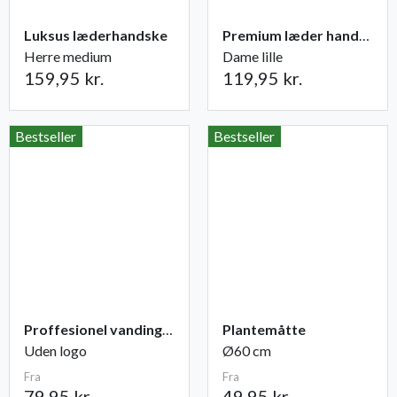
Luksus læderhandske
Premium læder handske Flutter
Herre medium
Dame lille
159,95 kr.
119,95 kr.
Bestseller
Bestseller
Proffesionel vandingspose 100 liter
Plantemåtte
Uden logo
Ø60 cm
Fra
Fra
79,95 kr.
49,95 kr.