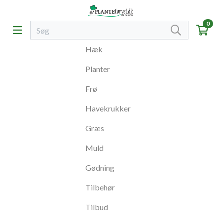
0
Hæk
Planter
Frø
Havekrukker
Græs
Muld
Gødning
Tilbehør
Tilbud