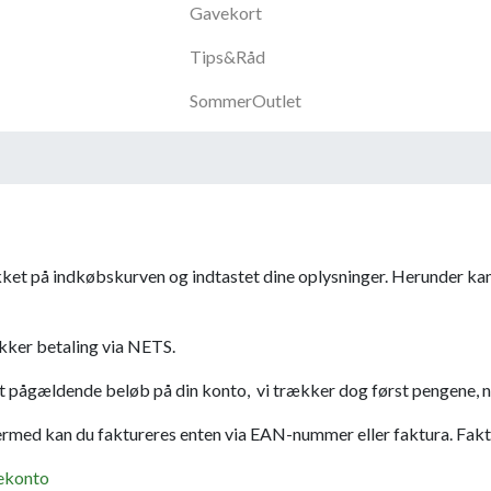
Gavekort
Tips&Råd
SommerOutlet
ikket på indkøbskurven og indtastet dine oplysninger. Herunder kan
sikker betaling via NETS.
 det pågældende beløb på din konto, vi trækker dog først pengene, n
Hermed kan du faktureres enten via EAN-nummer eller faktura. Fak
ekonto