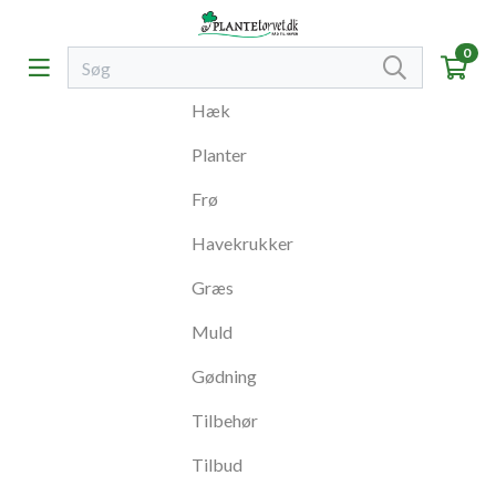
0
Hæk
Planter
Frø
Havekrukker
Græs
Muld
Gødning
Tilbehør
Tilbud