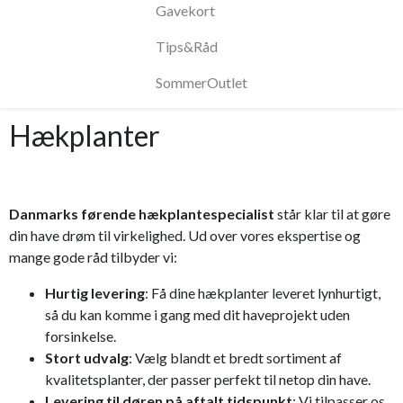
Gavekort
Tips&Råd
SommerOutlet
Hækplanter
Danmarks førende hækplantespecialist
står klar til at gøre
din have drøm til virkelighed. Ud over vores ekspertise og
mange gode råd tilbyder vi:
Hurtig levering
: Få dine hækplanter leveret lynhurtigt,
så du kan komme i gang med dit haveprojekt uden
forsinkelse.
Stort udvalg
: Vælg blandt et bredt sortiment af
kvalitetsplanter, der passer perfekt til netop din have.
Levering til døren på aftalt tidspunkt
: Vi tilpasser os