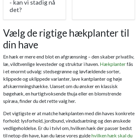
- kan vi stadig nå
det?
Vælg de rigtige hækplanter til
din have
En hæk er mere end blot en afgrænsning – den skaber privatliv,
læ, vildtvenlige levesteder og struktur i haven.
Hækplanter
fås
i et enormt udvalg: stedsegrønne og løvfældende sorter,
klippede og uklippede varianter, lave kantplanter og høje
afskærmningshække. Uanset om du ønsker en klassisk
bøgehæk, en hurtigtvoksende thuja eller en blomstrende
spiræa, finder du det rette valg her.
Det vigtigste er at matche hækplanten med din haves konkrete
forhold: lysforhold, jordbund, vindudsætning og den ønskede
vedligeholdelse. Er du i tvivl om, hvilken hæk der passer bedst
til netop din have, kan du læse vores guide
hvilken hæk skal du