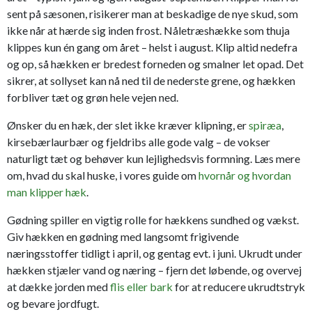
sent på sæsonen, risikerer man at beskadige de nye skud, som
ikke når at hærde sig inden frost. Nåletræshække som thuja
klippes kun én gang om året – helst i august. Klip altid nedefra
og op, så hækken er bredest forneden og smalner let opad. Det
sikrer, at sollyset kan nå ned til de nederste grene, og hækken
forbliver tæt og grøn hele vejen ned.
Ønsker du en hæk, der slet ikke kræver klipning, er
spiræa
,
kirsebærlaurbær og fjeldribs alle gode valg – de vokser
naturligt tæt og behøver kun lejlighedsvis formning. Læs mere
om, hvad du skal huske, i vores guide om
hvornår og hvordan
man klipper hæk
.
Gødning spiller en vigtig rolle for hækkens sundhed og vækst.
Giv hækken en gødning med langsomt frigivende
næringsstoffer tidligt i april, og gentag evt. i juni. Ukrudt under
hækken stjæler vand og næring – fjern det løbende, og overvej
at dække jorden med
flis eller bark
for at reducere ukrudtstryk
og bevare jordfugt.