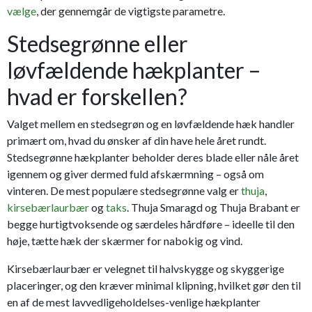
vælge
, der gennemgår de vigtigste parametre.
Stedsegrønne eller
løvfældende hækplanter –
hvad er forskellen?
Valget mellem en stedsegrøn og en løvfældende hæk handler
primært om, hvad du ønsker af din have hele året rundt.
Stedsegrønne hækplanter beholder deres blade eller nåle året
igennem og giver dermed fuld afskærmning – også om
vinteren. De mest populære stedsegrønne valg er
thuja
,
kirsebærlaurbær
og
taks
. Thuja Smaragd og Thuja Brabant er
begge hurtigtvoksende og særdeles hårdføre – ideelle til den
høje, tætte hæk der skærmer for nabokig og vind.
Kirsebærlaurbær er velegnet til halvskygge og skyggerige
placeringer, og den kræver minimal klipning, hvilket gør den til
en af de mest lavvedligeholdelses-venlige hækplanter