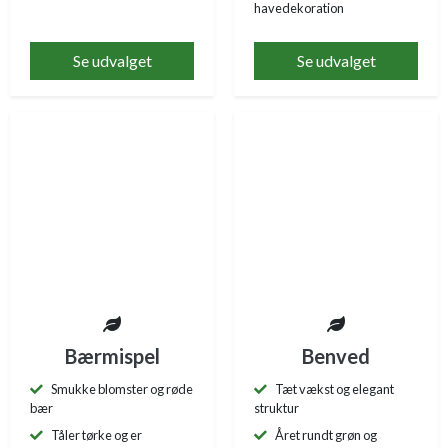
havedekoration
Se udvalget
Se udvalget
Bærmispel
Benved
Smukke blomster og røde
Tæt vækst og elegant
bær
struktur
Tåler tørke og er
Året rundt grøn og