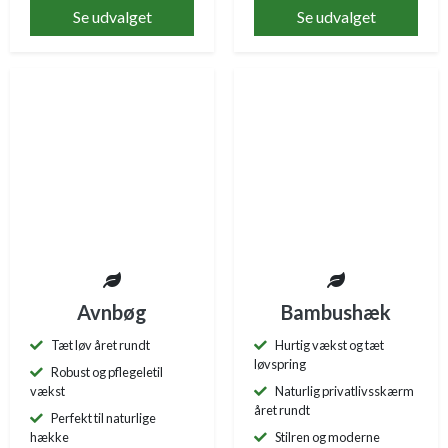
Se udvalget
Se udvalget
Avnbøg
Bambushæk
Tæt løv året rundt
Hurtig vækst og tæt
løvspring
Robust og pflegeletil
vækst
Naturlig privatlivsskærm
året rundt
Perfekt til naturlige
hække
Stilren og moderne