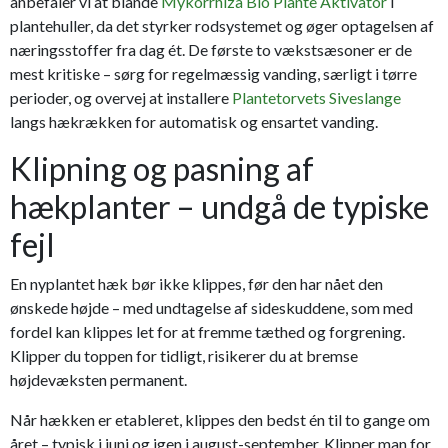
anbefaler vi at blande
Mykorrhiza Bio Plante Aktivator
i
plantehuller, da det styrker rodsystemet og øger optagelsen af
næringsstoffer fra dag ét. De første to vækstsæsoner er de
mest kritiske – sørg for regelmæssig vanding, særligt i tørre
perioder, og overvej at installere
Plantetorvets Siveslange
langs hækrækken for automatisk og ensartet vanding.
Klipning og pasning af
hækplanter – undgå de typiske
fejl
En nyplantet hæk bør ikke klippes, før den har nået den
ønskede højde – med undtagelse af sideskuddene, som med
fordel kan klippes let for at fremme tæthed og forgrening.
Klipper du toppen for tidligt, risikerer du at bremse
højdevæksten permanent.
Når hækken er etableret, klippes den bedst én til to gange om
året – typisk i juni og igen i august-september. Klipper man for