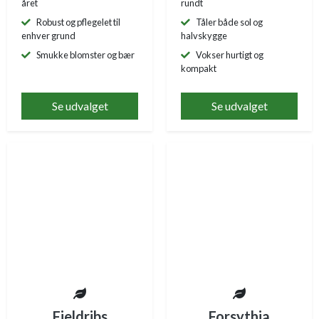
året
rundt
Robust og pflegelet til
Tåler både sol og
enhver grund
halvskygge
Smukke blomster og bær
Vokser hurtigt og
kompakt
Se udvalget
Se udvalget
Fjeldribs
Forsythia