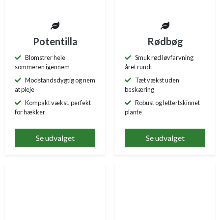
Potentilla
Rødbøg
Blomstrer hele
Smuk rød løvfarvning
sommeren igennem
året rundt
Modstandsdygtig og nem
Tæt vækst uden
at pleje
beskæring
Kompakt vækst, perfekt
Robust og lettertskinnet
for hækker
plante
Se udvalget
Se udvalget