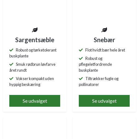
Sargentsæble
Snebær
Robust og tørketolerant
Flot hvidt bær hele året
buskplante
Robust og
Smuk rødbrun løvfarve
pflegeletfordrende
året rundt
buskplante
Vokser kompakt uden
Tiltrækker fugle og
hyppig beskæring
pollinatorer
Se udvalget
Se udvalget