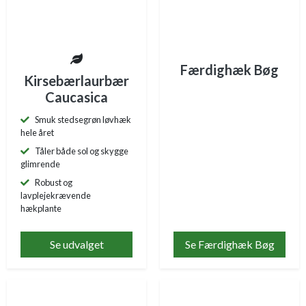
Færdighæk Bøg
Kirsebærlaurbær
Caucasica
Smuk stedsegrøn løvhæk
hele året
Tåler både sol og skygge
glimrende
Robust og
lavplejekrævende
hækplante
Se udvalget
Se Færdighæk Bøg