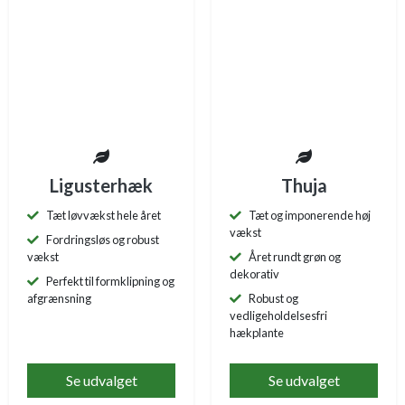
Ligusterhæk
Thuja
Tæt løvvækst hele året
Tæt og imponerende høj
vækst
Fordringsløs og robust
vækst
Året rundt grøn og
dekorativ
Perfekt til formklipning og
afgrænsning
Robust og
vedligeholdelsesfri
hækplante
Se udvalget
Se udvalget