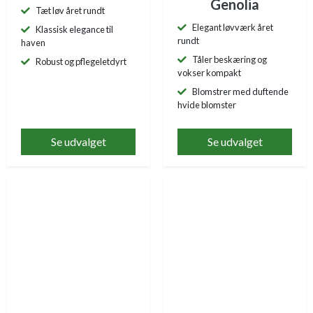
Genolia
Tæt løv året rundt
Elegant løvværk året
Klassisk elegance til
rundt
haven
Tåler beskæring og
Robust og pflegeletdyrt
vokser kompakt
Blomstrer med duftende
hvide blomster
Se udvalget
Se udvalget