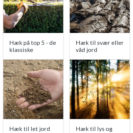
Hæk på top 5 - de
Hæk til svær eller
klassiske
våd jord
Hæk til let jord
Hæk til lys og