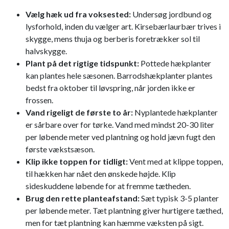
Vælg hæk ud fra voksested:
Undersøg jordbund og
lysforhold, inden du vælger art. Kirsebærlaurbær trives i
skygge, mens thuja og berberis foretrækker sol til
halvskygge.
Plant på det rigtige tidspunkt:
Pottede hækplanter
kan plantes hele sæsonen. Barrodshækplanter plantes
bedst fra oktober til løvspring, når jorden ikke er
frossen.
Vand rigeligt de første to år:
Nyplantede hækplanter
er sårbare over for tørke. Vand med mindst 20-30 liter
per løbende meter ved plantning og hold jævn fugt den
første vækstsæson.
Klip ikke toppen for tidligt:
Vent med at klippe toppen,
til hækken har nået den ønskede højde. Klip
sideskuddene løbende for at fremme tætheden.
Brug den rette planteafstand:
Sæt typisk 3-5 planter
per løbende meter. Tæt plantning giver hurtigere tæthed,
men for tæt plantning kan hæmme væksten på sigt.