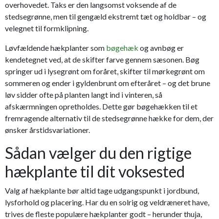
overhovedet. Taks er den langsomst voksende af de
stedsegrønne, men til gengæld ekstremt tæt og holdbar – og
velegnet til formklipning.
Løvfældende hækplanter som
bøgehæk
og avnbøg er
kendetegnet ved, at de skifter farve gennem sæsonen. Bøg
springer ud i lysegrønt om foråret, skifter til mørkegrønt om
sommeren og ender i gyldenbrunt om efteråret – og det brune
løv sidder ofte på planten langt ind i vinteren, så
afskærmningen opretholdes. Dette gør bøgehækken til et
fremragende alternativ til de stedsegrønne hække for dem, der
ønsker årstidsvariationer.
Sådan vælger du den rigtige
hækplante til dit voksested
Valg af hækplante bør altid tage udgangspunkt i jordbund,
lysforhold og placering. Har du en solrig og veldræneret have,
trives de fleste populære hækplanter godt – herunder thuja,