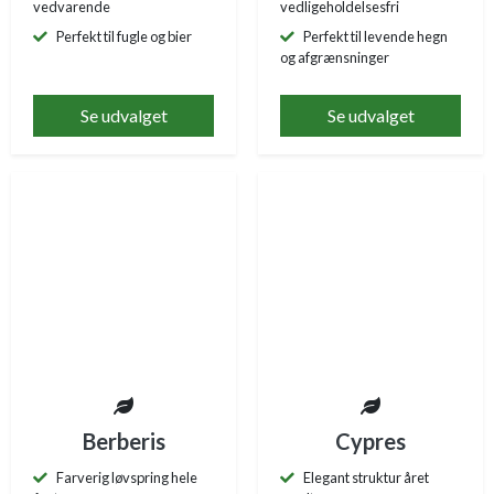
vedvarende
vedligeholdelsesfri
Perfekt til fugle og bier
Perfekt til levende hegn
og afgrænsninger
Se udvalget
Se udvalget
Berberis
Cypres
Farverig løvspring hele
Elegant struktur året