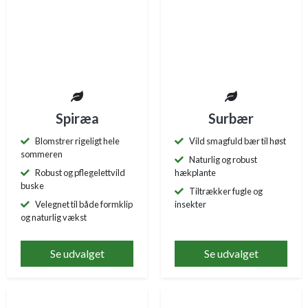
Spiræa
Surbær
Blomstrer rigeligt hele
Vild smagfuld bær til høst
sommeren
Naturlig og robust
Robust og pflegelettvild
hækplante
buske
Tiltrækker fugle og
Velegnet til både formklip
insekter
og naturlig vækst
Se udvalget
Se udvalget