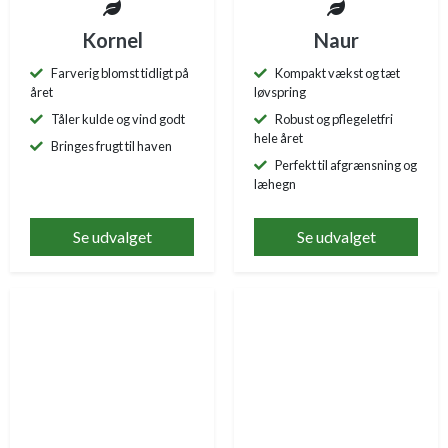
Kornel
Naur
Farverig blomst tidligt på
Kompakt vækst og tæt
året
løvspring
Tåler kulde og vind godt
Robust og pflegeletfri
hele året
Bringes frugt til haven
Perfekt til afgrænsning og
læhegn
Se udvalget
Se udvalget