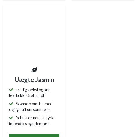
Uægte Jasmin
Frodig vækst og tæt
løvdække året rundt
Skønne blomster med
dejlig duft om sommeren
Robust og nem at dyrke
indendørs og udendørs