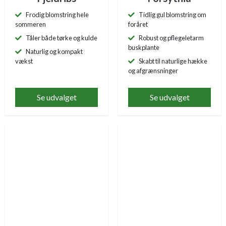
Frodig blomstring hele
Tidlig gul blomstring om
sommeren
foråret
Tåler både tørke og kulde
Robust og pflegeletarm
buskplante
Naturlig og kompakt
vækst
Skabt til naturlige hække
og afgrænsninger
Se udvalget
Se udvalget