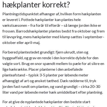
hækplanter korrekt?
Plantningstidspunktet afhænger af, hvilken form hækplanten
er leveret i. Pottede hækplanter kan plantes hele
vækstsæsonen – fra forår til efterår – så længe jorden ikke er
frossen. Barrodshækplanter plantes bedst fra oktober og frem
til løvspring, mens hækplanter med klump sættes i september-
oktober eller april-maj.
Forbered plantestedet grundigt: fjern ukrudt, sten og
byggeaffald, og grav en rende i den korrekte dybde for den
valgte sort. Brug en snor spændt mellem to pæle for at sikre en
lige hækrække. Placer planterne i den anbefalede
planteafstand – typisk 3-5 planter per løbende meter
afhængigt af art og ønsket tæthed. Dæk rødderne til, tryk
jorden fast rundt om planten, og vand grundigt – cirka 20-30
liter vand per løbende meter hæk umiddelbart efter plantning.
For at give de nyplantede hækplanter den bedste start