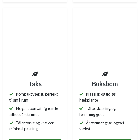
Taks
Buksbom
Kompakt vækst, perfekt
Klassisk og tidløs
til små rum
hækplante
Elegant bonsai-lignende
Tål beskæring og
silhuet året rundt
formning godt
Tåler tørke og kræver
Året rundt grøn og tæt
minimal pasning
vækst