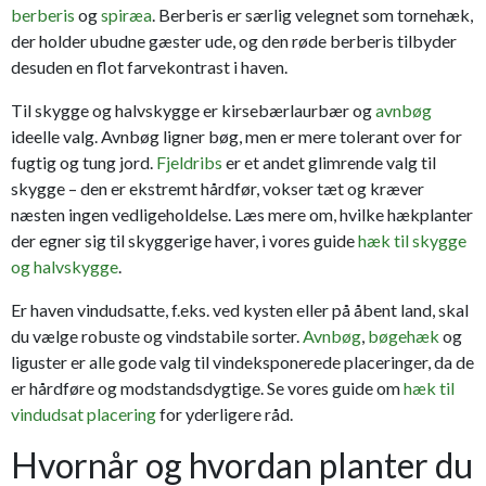
berberis
og
spiræa
. Berberis er særlig velegnet som tornehæk,
der holder ubudne gæster ude, og den røde berberis tilbyder
desuden en flot farvekontrast i haven.
Til skygge og halvskygge er kirsebærlaurbær og
avnbøg
ideelle valg. Avnbøg ligner bøg, men er mere tolerant over for
fugtig og tung jord.
Fjeldribs
er et andet glimrende valg til
skygge – den er ekstremt hårdfør, vokser tæt og kræver
næsten ingen vedligeholdelse. Læs mere om, hvilke hækplanter
der egner sig til skyggerige haver, i vores guide
hæk til skygge
og halvskygge
.
Er haven vindudsatte, f.eks. ved kysten eller på åbent land, skal
du vælge robuste og vindstabile sorter.
Avnbøg
,
bøgehæk
og
liguster er alle gode valg til vindeksponerede placeringer, da de
er hårdføre og modstandsdygtige. Se vores guide om
hæk til
vindudsat placering
for yderligere råd.
Hvornår og hvordan planter du