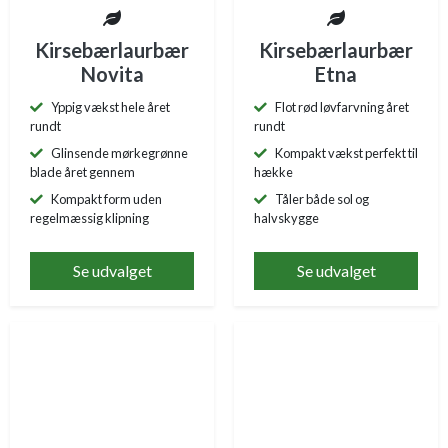
Kirsebærlaurbær
Kirsebærlaurbær
Novita
Etna
Yppig vækst hele året
Flot rød løvfarvning året
rundt
rundt
Glinsende mørkegrønne
Kompakt vækst perfekt til
blade året gennem
hække
Kompakt form uden
Tåler både sol og
regelmæssig klipning
halvskygge
Se udvalget
Se udvalget