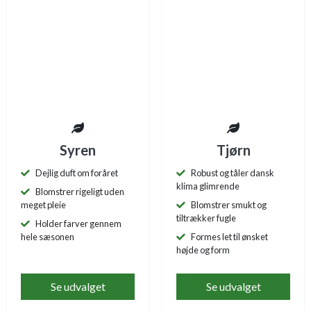
Syren
Tjørn
Dejlig duft om foråret
Robust og tåler dansk
klima glimrende
Blomstrer rigeligt uden
meget pleie
Blomstrer smukt og
tiltrækker fugle
Holder farver gennem
hele sæsonen
Formes let til ønsket
højde og form
Se udvalget
Se udvalget