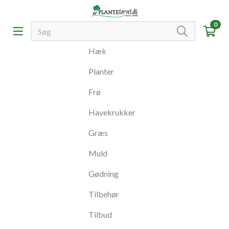
0
Hæk
Planter
Frø
Havekrukker
Græs
Muld
Gødning
Tilbehør
Tilbud