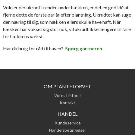
Vokser der ukrudt i renden under hækken, er det en god idé at
fjerne dette de første par år efter plantning. Ukrudtet kan suge
den næring til sig, som hækken ellers skulle have haft. Når
hækken har vokset sig stor nok, vil ukrudt ikke længere til fare
for hækkens vækst.
Har du brug for råd til haven?
Spørg gartneren
OM PLANTETORVET
Vores historie
Kontakt
HANDEL
Kundeservice
Handelsbetingelser