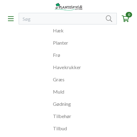
0
Hæk
Planter
Frø
Havekrukker
Græs
Muld
Gødning
Tilbehør
Tilbud