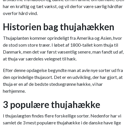
har en kraftig og tæt vækst, og vil derfor være særlig hårdfør
overfor hård vind.
Historien bag thujahækken
Thujaplanten kommer oprindeligt fra Amerika og Asien, hvor
de stod som store træer. I løbet af 1800-tallet kom thuja til
Danmark, men det var først væsentlig senere, man fandt ud af,
at thuja var særdeles velegnet til hæk.
Efter denne opdagelse begyndte man at avle nye sorter ud fra
den oprindelige thujasort. Det er en udvikling, der har gjort, at
thuja er en af de bedste stedsegrønne hække, vi har
herhjemme.
3
populære thujahække
I thujaslægten findes flere forskellige sorter. Nedenfor har vi
samlet de 3 mest populære thujahække i de danske have lige