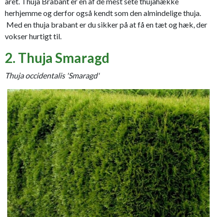
året. Thuja Brabant er en af de mest sete thujahække
herhjemme og derfor også kendt som den almindelige thuja.
Med en thuja brabant er du sikker på at få en tæt og hæk, der
vokser hurtigt til.
2. Thuja Smaragd
Thuja occidentalis 'Smaragd'