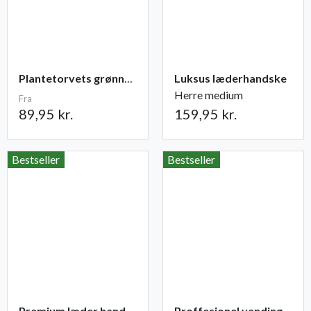
Plantetorvets grønne vandingspose 75 liter
Luksus læderhandske
Herre medium
Fra
89,95 kr.
159,95 kr.
Bestseller
Bestseller
Premium læder handske Flutter
Proffesionel vandingspose 100 liter