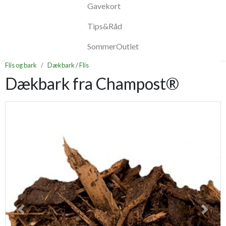
Gavekort
Tips&Råd
SommerOutlet
Flis og bark
Dækbark / Flis
Dækbark fra Champost®
Previous
Next