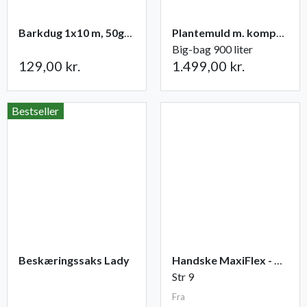
Barkdug 1x10 m, 50g/m2, sort
Plantemuld m. kompost fra Champost
Big-bag 900 liter
129,00 kr.
1.499,00 kr.
Bestseller
Beskæringssaks Lady
Handske MaxiFlex - Ultimate
Str 9
Fra