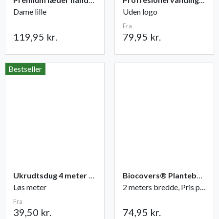
Dame lille
Uden logo
Fra
119,95 kr.
79,95 kr.
Bestseller
Ukrudtsdug 4 meter bred
Biocovers® Plantebaseret ukrudtsdug - 100% nedbrydelig
Løs meter
2 meters bredde, Pris pr. løbende meter
Fra
39,50 kr.
74,95 kr.