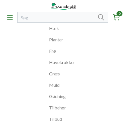
0
Hæk
Planter
Frø
Havekrukker
Græs
Muld
Gødning
Tilbehør
Tilbud