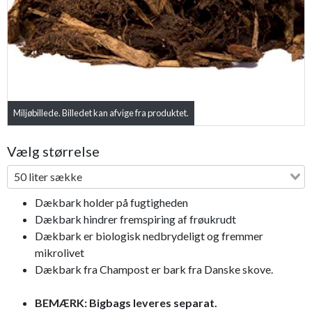
Miljøbillede. Billedet kan afvige fra produktet.
Bestseller
Vælg størrelse
50 liter sække
Dækbark holder på fugtigheden
Dækbark hindrer fremspiring af frøukrudt
Dækbark er biologisk nedbrydeligt og fremmer
mikrolivet
Dækbark fra Champost er bark fra Danske skove.
BEMÆRK: Bigbags leveres separat.