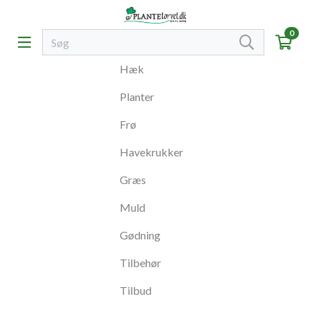
0
Hæk
Planter
Frø
Havekrukker
Græs
Muld
Gødning
Tilbehør
Tilbud