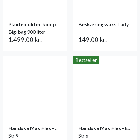
Plantemuld m. kompost fra Champost
Beskæringssaks Lady
Big-bag 900 liter
1.499,00 kr.
149,00 kr.
Bestseller
Handske MaxiFlex - Ultimate
Handske MaxiFlex - Endurance
Str 9
Str 6