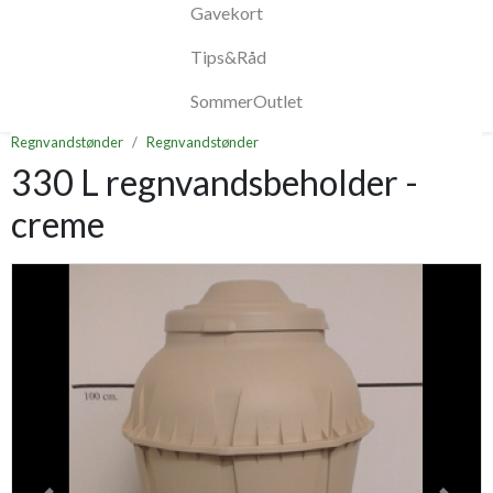
Gavekort
Tips&Råd
SommerOutlet
Regnvandstønder
Regnvandstønder
330 L regnvandsbeholder -
creme