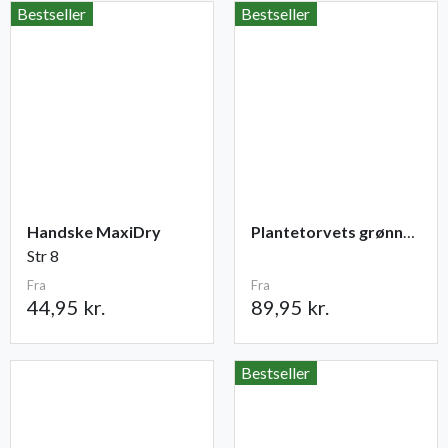
Bestseller
Bestseller
Handske MaxiDry
Plantetorvets grønne vandingspose 75 liter
Str 8
Fra
Fra
44,95 kr.
89,95 kr.
Bestseller