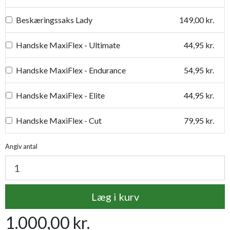
Beskæringssaks Lady
149,00 kr.
Handske MaxiFlex - Ultimate
44,95 kr.
Handske MaxiFlex - Endurance
54,95 kr.
Handske MaxiFlex - Elite
44,95 kr.
Handske MaxiFlex - Cut
79,95 kr.
Handske MaxiDry
54,95 kr.
Angiv antal
Plantetorvets grønne vandingspose 75 liter
109,95 kr.
Læg i kurv
Luksus læderhandske
159,95 kr.
1.000,00 kr.
Premium læder handske Flutter
119,95 kr.