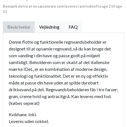
Bemærk dette er en sæsonvare som leveres i perioden fra uge 2 til uge
Proffesionel vandingspose 100 liter
149,95 kr.
51
Beskrivelse
Vejledning
FAQ
Denne flotte og funktionelle regnvandsbeholder er
designet til at opsamle regnvand, så du kan bruge det
som vanding i din have og passe godt på miljøet
samtidigt. Beholderen som er skabt af det italienske
mærke IDeL, er en kombination af moderne design,
teknologi og funktionalitet. Det er en ny og effektiv
måde at passe din have uden at spilde dyrebart
drikkevand på det. Regnvandsbeholderen fås i tre farver;
grøn, creme hvid og antracitgrå. Kan leveres med fod.
(købes seperat)
Kvikhane. Inkl.
Leveres uden sokkel.