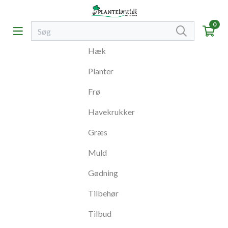
0
Hæk
Planter
Frø
Havekrukker
Græs
Muld
Gødning
Tilbehør
Tilbud