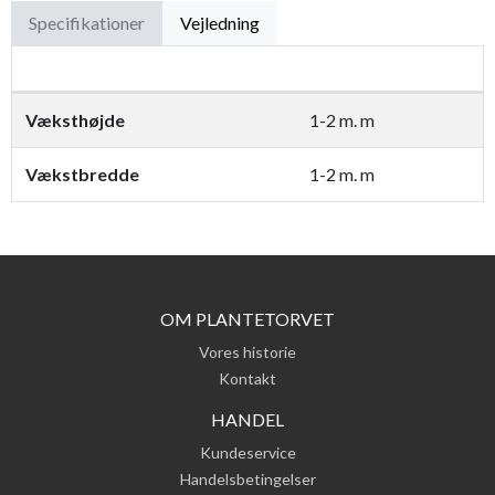
Specifikationer
Vejledning
Væksthøjde
​​​1-2 m. m
Vækstbredde
​​​1-2 m. m
OM PLANTETORVET
Vores historie
Kontakt
HANDEL
Kundeservice
Handelsbetingelser