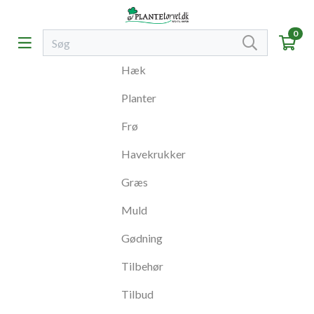
0
Hæk
Planter
Frø
Havekrukker
Græs
Muld
Gødning
Tilbehør
Tilbud