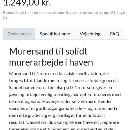
1.249,00 kr.
Premium læder handske Flutter
119,95 kr.
Bemærk dette er en sæsonvare som leveres i perioden fra uge 2 til uge
Proffesionel vandingspose 100 liter
149,95 kr.
51
Beskrivelse
Specifikationer
Vejledning
FAQ
Murersand til solidt
murerarbejde i haven
Murersand 0-4 mm er en klassisk sandfraktion, der
bruges til at blande mørtel og til murerarbejde generelt.
Sandet har en kornstørrelse på 0-4 mm, som giver en
jævn og arbejdsvenlig blanding, når det kombineres med
cement og vand. Haveejere, der selv vil mure, kender
værdien af et godt udgangsmateriale — og murersand i
den rette gradering er grundlaget for et holdbart
resultat. Uanset om du skal opføre en havemur, reparere
fuger eller støbe et fundament, er murersand en af de