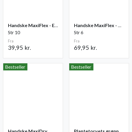
Handske MaxiFlex - Elite
Handske MaxiFlex - Cut
Str 10
Str 6
Fra
Fra
39,95 kr.
69,95 kr.
Bestseller
Bestseller
Handske MaxiDry
Plantetorvets grønne vandingspose 75 liter