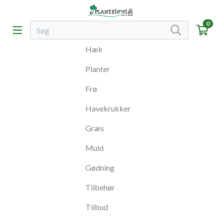
0
Hæk
Planter
Frø
Havekrukker
Græs
Muld
Gødning
Tilbehør
Tilbud