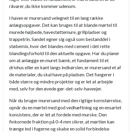
råvarer, du ikke kommer udenom.
I haven er murersand velegnet til en lang række
anlægsopgaver. Det kan bruges til at blande mørtel til
murede højbede, havestøttemure, grillpladser og
trappetrin. Sandet egner sig også som bestanddel i
støbemix, hvor det blandes med cement i det rette
blandingsforhold til den aktuelle opgave. Har du planer
om at anlægge en muret bænk, et fundament til et
drivhus eller en kant langs indkørslen, er murersand et af
de materialer, du skal have på pladsen. Det fungerer i
både større og mindre projekter og er let at arbejde
med, selv for den øvede gør-det-selv-haveejer.
Når du bruger murersand med den rigtige kornstørrelse,
opnår du en mørtel med god vedhæftning og en ensartet
konsistens, der er let at fordele med murske. Den
finkornede fraktion på 0-4 mm sikrer, at mørtlen kan
trænge ind i fugerne og skabe en solid forbindelse