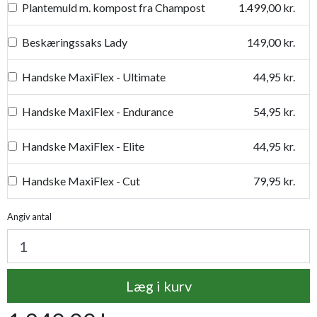
Plantemuld m. kompost fra Champost
1.499,00 kr.
Beskæringssaks Lady
149,00 kr.
Handske MaxiFlex - Ultimate
44,95 kr.
Handske MaxiFlex - Endurance
54,95 kr.
Handske MaxiFlex - Elite
44,95 kr.
Handske MaxiFlex - Cut
79,95 kr.
Handske MaxiDry
54,95 kr.
Angiv antal
Plantetorvets grønne vandingspose 75 liter
109,95 kr.
Læg i kurv
Luksus læderhandske
159,95 kr.