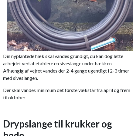
Din nyplantede hæk skal vandes grundigt, du kan dog lette
arbejdet ved at etablere en siveslange under hækken.
Afhængig af vejret vandes der 2-4 gange ugentligt i 2-3 timer
med siveslangen.
Der skal vandes minimum det første vækstår fra april og frem
til oktober.
Drypslange til krukker og
bede