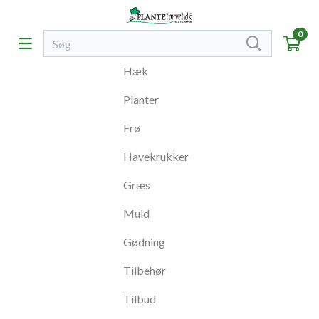
0
Hæk
Planter
Frø
Havekrukker
Græs
Muld
Gødning
Tilbehør
Tilbud