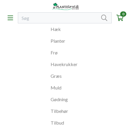
0
Hæk
Planter
Frø
Havekrukker
Græs
Muld
Gødning
Tilbehør
Tilbud