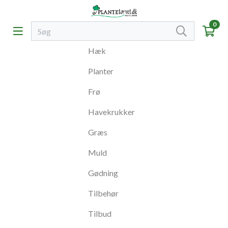
0
Hæk
Planter
Frø
Havekrukker
Græs
Muld
Gødning
Tilbehør
Tilbud