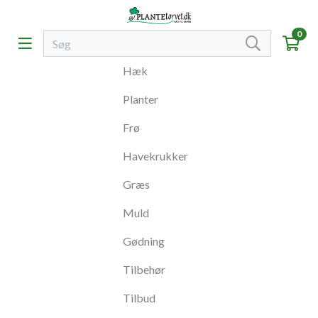
0
Hæk
Planter
Frø
Havekrukker
Græs
Muld
Gødning
Tilbehør
Tilbud