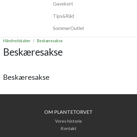
Gavekort
Tips&Råd
SommerOutlet
Håndredskaber
Beskæresakse
Beskæresakse
Beskæresakse
OM PLANTETORVET
Vores historie
Kontakt