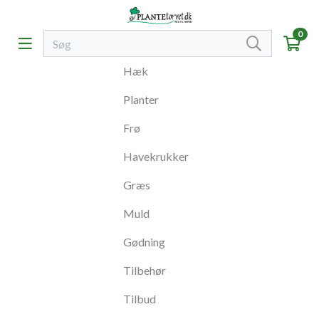
0
Hæk
Planter
Frø
Havekrukker
Græs
Muld
Gødning
Tilbehør
Tilbud