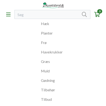
0
Hæk
Planter
Frø
Havekrukker
Græs
Muld
Gødning
Tilbehør
Tilbud