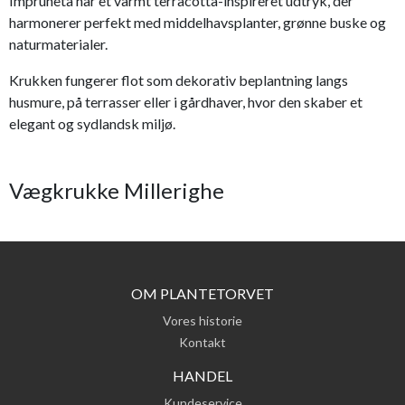
Impruneta har et varmt terracotta-inspireret udtryk, der
harmonerer perfekt med middelhavsplanter, grønne buske og
naturmaterialer.
Krukken fungerer flot som dekorativ beplantning langs
husmure, på terrasser eller i gårdhaver, hvor den skaber et
elegant og sydlandsk miljø.
Vægkrukke Millerighe
OM PLANTETORVET
Vores historie
Kontakt
HANDEL
Kundeservice