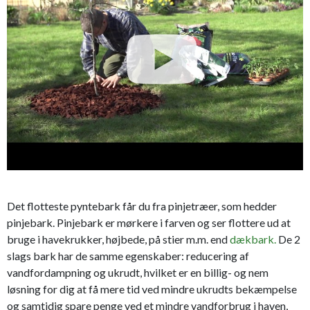
Det flotteste pyntebark får du fra pinjetræer, som hedder
pinjebark. Pinjebark er mørkere i farven og ser flottere ud at
bruge i havekrukker, højbede, på stier m.m. end
dækbark.
De 2
slags bark har de samme egenskaber: reducering af
vandfordampning og ukrudt, hvilket er en billig- og nem
løsning for dig at få mere tid ved mindre ukrudts bekæmpelse
og samtidig spare penge ved et mindre vandforbrug i haven,