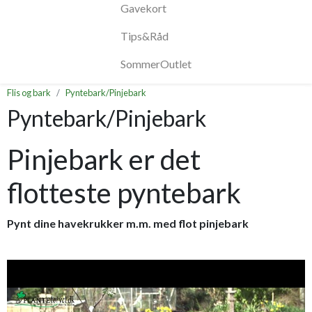
Gavekort
Tips&Råd
SommerOutlet
Flis og bark
Pyntebark/Pinjebark
Pyntebark/Pinjebark
Pinjebark er det
flotteste pyntebark
Pynt dine havekrukker m.m. med flot pinjebark