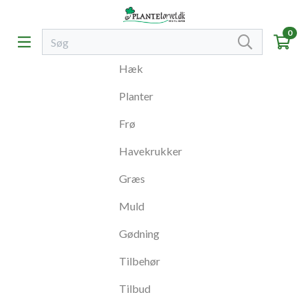
0
Hæk
Planter
Frø
Havekrukker
Græs
Muld
Gødning
Tilbehør
Tilbud