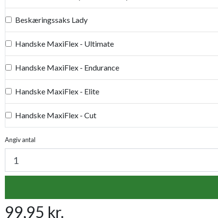
Beskæringssaks Lady
Handske MaxiFlex - Ultimate
Handske MaxiFlex - Endurance
Handske MaxiFlex - Elite
Handske MaxiFlex - Cut
Handske MaxiDry
Angiv antal
Plantetorvets grønne vandingspose 75 liter
Luksus læderhandske
99,95 kr.
Premium læder handske Flutter