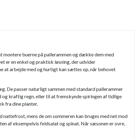
149,95 kr.
189,95 kr.
44,95 kr.
Ved at montere buerne på pallerammen og dække dem med
3.199,00 kr.
et er en enkel og praktisk løsning, der udvider
e at arbejde med og hurtigt kan sættes op, når behovet
eanlæg. De passer naturligt sammen med standard pallerammer
g kraftig regn, eller til at fremskynde spiringen af tidlige
 fra dine planter.
 mod nattefrost, mens de om sommeren kan bruges med net mod
en af eksempelvis feldsalat og spinat. Når sæsonen er ovre,