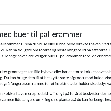
med buer til pallerammer
 pallerammer til små drivhuse eller tunnelbede direkte i haven. 
 du kan så tidligere om foråret og høste længere ud på efteråret. D
s. Mange haveejere vælger buer til pallerammer, fordi de er nemm
dyrker grøntsager i en lille byhave eller har et større køkkenhav
g. Du kan bruge dem til at beskytte sarte afgrøder mod kulde, vind o
n også fungere som ramme for et insektnet, der holder skadedyr væk
 din køkkenhave mere produktiv. Tidligt på foråret beskytter de
varmen lidt længere omkring dine planter, så du kan forlænge høst