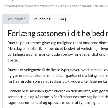
Bemærk dette er en sæsonvare som leveres i perioden fra uge 2 til uge 51
Proffesionel vandingspose 100 liter
Beskrivelse
Vejledning
FAQ
Kent & Stowe luksus-planteskovl
Forlæng sæsonen i dit højbed 
Handske MaxiFlex - Ultimate
Buer til pallerammer giver dig mulighed for at omdanne dine
Planteskolejord fra Champost
fiberdug eller plastik skaber du et beskyttet vækstmiljø, hvor
dyrkningssæsonen markant uden behov for et egentligt drivhu
opstår.
Buerne er velegnede til de fleste typer haver, hvad enten du 
og gør det let at skabe en samlet, organiseret dyrkningsløsnin
forårsafgrøder som salat, radiser og krydderurter. Buerne ka
Gennem hele sæsonen giver buerne en fleksibilitet, som gør
sommerfugle og kålorme. Når efteråret nærmer sig, holder de 
tages buerne nemt af og opbevares uden at fylde meget.