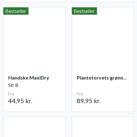
Bestseller
Bestseller
Handske MaxiDry
Plantetorvets grønne vandingspose 75 liter
Str 8
Fra
Fra
44,95 kr.
89,95 kr.