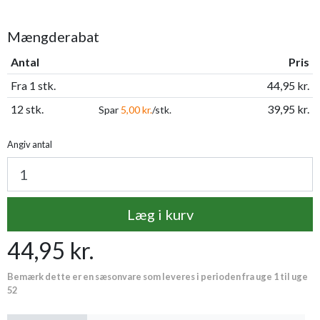
Mængderabat
Antal
Pris
Fra 1 stk.
44,95 kr.
12 stk.
39,95 kr.
Spar
5,00 kr.
/stk.
Angiv antal
Læg i kurv
44,95 kr.
Bemærk dette er en sæsonvare som leveres i perioden fra uge 1 til uge
52