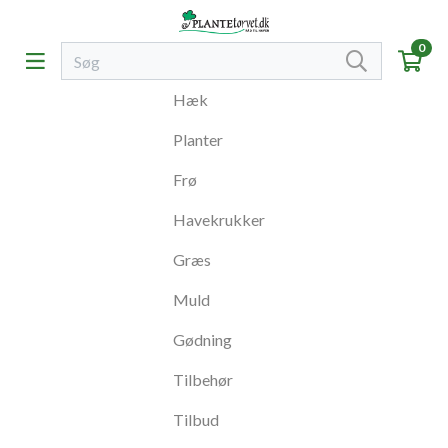
0
Hæk
Planter
Frø
Havekrukker
Græs
Muld
Gødning
Tilbehør
Tilbud