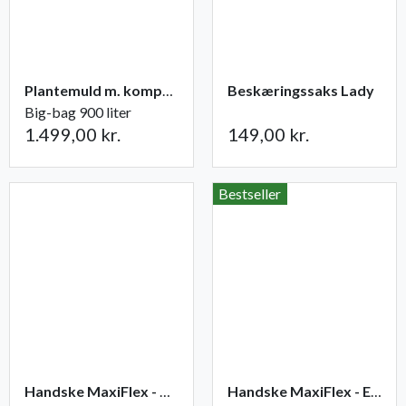
Plantemuld m. kompost fra Champost
Beskæringssaks Lady
Big-bag 900 liter
1.499,00 kr.
149,00 kr.
Bestseller
Handske MaxiFlex - Ultimate
Handske MaxiFlex - Endurance