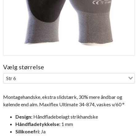
Bestseller
Vælg størrelse
Str 6
Montagehandske, ekstra slidstærk, 30% mere åndbar og
kølende end alm. Maxiflex Ultimate 34-874, vaskes v/60 °
Design
:
Håndfladebelagt strikhandske
Håndfladetykkelse:
1 mm
Silikonefri:
Ja