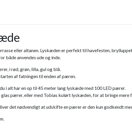
kæde
rrasse eller altanen. Lyskæden er perfekt til havefesten, brylluppe
rfor både anvendes ude og inde.
 i rød, grøn, lilla, gul og blå.
starten af fatningen til enden af pæren.
 i alt har en op til 45 meter lang lyskæde med 100 LED pærer.
glas pærer, eller med Tobias kulørt lyskæden, for at bringe mere fa
er det nødvendigt at udskifte en pærer er den kun godkendt med 
en.