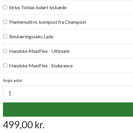
Sirius Tobias kulørt lyskæde
Plantemuld m. kompost fra Champost
Beskæringssaks Lady
Handske MaxiFlex - Ultimate
Handske MaxiFlex - Endurance
Handske MaxiFlex - Elite
Angiv antal
Handske MaxiFlex - Cut
Handske MaxiDry
499,00 kr.
Plantetorvets grønne vandingspose 75 liter