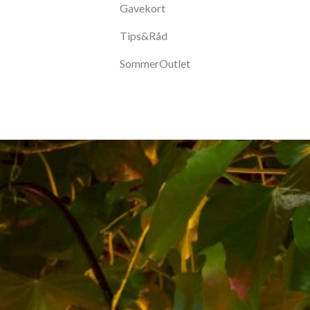
Gavekort
Tips&Råd
SommerOutlet