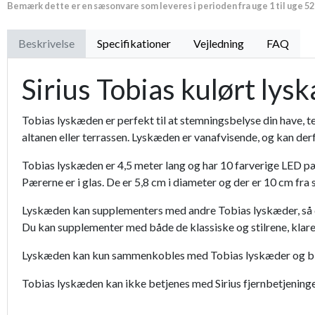
Bemærk dette er en sæsonvare som leveres i perioden fra uge 1 til uge 52
Luksus læderhandske
Beskrivelse
Specifikationer
Vejledning
FAQ
Premium læder handske Flutter
Sirius Tobias kulørt lys
Proffesionel vandingspose 100 liter
Tobias lyskæden er perfekt til at stemningsbelyse din have, te
altanen eller terrassen. Lyskæden er vanafvisende, og kan de
Tobias lyskæden er 4,5 meter lang og har 10 farverige LED pærer,
Pærerne er i glas. De er 5,8 cm i diameter og der er 10 cm fra 
Lyskæden kan supplementers med andre Tobias lyskæder, så du
Du kan supplementer med både de klassiske og stilrene, klare 
Lyskæden kan kun sammenkobles med Tobias lyskæder og bliv
Tobias lyskæden kan ikke betjenes med Sirius fjernbetjening