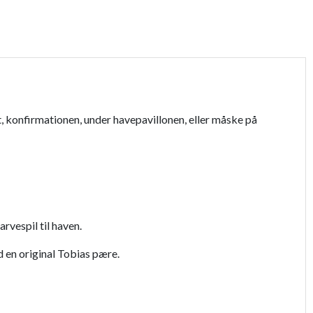
159,95 kr.
119,95 kr.
149,95 kr.
t, konfirmationen, under havepavillonen, eller måske på
rvespil til haven.
en original Tobias pære.