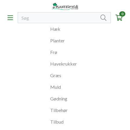
0
Hæk
Planter
Frø
Havekrukker
Græs
Muld
Gødning
Tilbehør
Tilbud