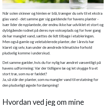
Når solen skinner og himlen er blå, trænger du selv til et ekstra
glas vand - det samme gør sig gældende for havens planter -
især lider de nyplantede, der endnu ikke har udviklet et stort og
dybtgående rodnet på deres nye vokseplads og for hver gang
de har manglet vand, sættes de lidt tilbage i etableringen.
Men også gamle og veletablerede planter, der i årevis har
klaret sig selv, kan under de ændrede klimatiske forhold
pludselig komme i underskud.
Det samme gælder, hvis du for nylig har ændret væsentligt på
havens udformning: Var der tidligere læ og let skygge fra et
stort træ, som nu er fældet?
Ja, så står der planter, som nu mangler vand til erstatning for
den pludseligt øgede fordampning!
Hvordan ved jeg om mine