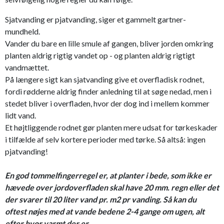
Sjatvanding er pjatvanding, siger et gammelt gartner-
mundheld.
Vander du bare en lille smule af gangen, bliver jorden omkring
planten aldrig rigtig vandet op - og planten aldrig rigtigt
vandmættet.
På længere sigt kan sjatvanding give et overfladisk rodnet,
fordi rødderne aldrig finder anledning til at søge nedad, men i
stedet bliver i overfladen, hvor der dog ind i mellem kommer
lidt vand.
Et højtliggende rodnet gør planten mere udsat for tørkeskader
i tilfælde af selv kortere perioder med tørke. Så altså: ingen
pjatvanding!
En god tommelfingerregel er, at planter i bede, som ikke er
hævede over jordoverfladen skal have 20 mm. regn eller det
der svarer til 20 liter vand pr. m2 pr vanding.
Så kan du
oftest nøjes med at vande bedene 2-4 gange om ugen, alt
efter hvor varmt der er.