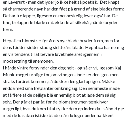
en Leverurt - men det lyder jo ikke helt så poetisk. Det knapt
så charmerende navn har den fået på grund af sine blades form:
De har tre lapper, ligesom en menneskelig lever også har. De
fine, trelappede blade er dækkede af silkehår, når de bryder
frem.
Hepatica blomstrer før årets nye blade bryder frem, men for
dens fødder sidder stadig sidste års blade. Hepatica har nemlig
en vis tendens til at bevare løvet hele året igennem, i
modsætning til anemonen.
I hårde vintre forsvinder den dog helt - og så er vi, ligesom Kaj
Munk, meget urolige for, om vi nogensinde ser den igen..men
straks foråret kommer, så dukker den glad op igen. Måske
endda med små frøplanter omkring sig. Den nemmeste måde
at få flere af de dejlige blå er nemlig blot at lade dem så sig
selv.. Der går et par år, før de blomstrer, men tænk hvor
ærgerligt, hvis du kom til at rykke dem op inden da - så hold øje
med de karakteristiske blade, når du luger under hækken!