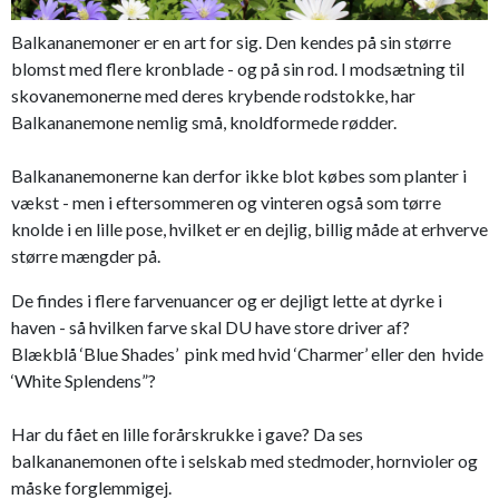
Balkananemoner er en art for sig. Den kendes på sin større
blomst med flere kronblade - og på sin rod. I modsætning til
skovanemonerne med deres krybende rodstokke, har
Balkananemone nemlig små, knoldformede rødder.
Balkananemonerne kan derfor ikke blot købes som planter i
vækst - men i eftersommeren og vinteren også som tørre
knolde i en lille pose, hvilket er en dejlig, billig måde at erhverve
større mængder på.
De findes i flere farvenuancer og er dejligt lette at dyrke i
haven - så hvilken farve skal DU have store driver af?
Blækblå ‘Blue Shades’ pink med hvid ‘Charmer’ eller den hvide
‘White Splendens”?
Har du fået en lille forårskrukke i gave? Da ses
balkananemonen ofte i selskab med stedmoder, hornvioler og
måske forglemmigej.