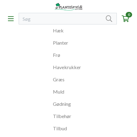
0
Hæk
Planter
Frø
Havekrukker
Græs
Muld
Gødning
Tilbehør
Tilbud