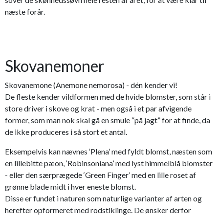
næste forår.
Skovanemoner
Skovanemone (Anemone nemorosa) - dén kender vi!
De fleste kender vildformen med de hvide blomster, som står i
store driver i skove og krat - men også i et par afvigende
former, som man nok skal gå en smule “på jagt” for at finde, da
de ikke produceres i så stort et antal.
Eksempelvis kan nævnes ‘Plena’ med fyldt blomst, næsten som
en lillebitte pæon, ‘Robinsoniana’ med lyst himmelblå blomster
- eller den særprægede ‘Green Finger’ med en lille roset af
grønne blade midt i hver eneste blomst.
Disse er fundet i naturen som naturlige varianter af arten og
herefter opformeret med rodstiklinge. De ønsker derfor