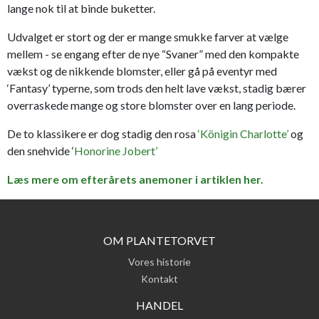
lange nok til at binde buketter.
Udvalget er stort og der er mange smukke farver at vælge
mellem - se engang efter de nye “Svaner” med den kompakte
vækst og de nikkende blomster, eller gå på eventyr med
‘Fantasy’ typerne, som trods den helt lave vækst, stadig bærer
overraskede mange og store blomster over en lang periode.
De to klassikere er dog stadig den rosa
‘Königin Charlotte’
og
den snehvide ‘
Honorine Jobert’
Læs mere om efterårets anemoner i artiklen her.
OM PLANTETORVET
Vores historie
Kontakt
HANDEL