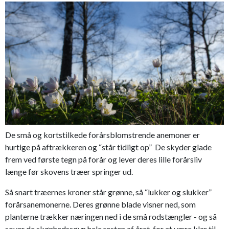
De små og kortstilkede forårsblomstrende anemoner er
hurtige på aftrækkeren og “står tidligt op” De skyder glade
frem ved første tegn på forår og lever deres lille forårsliv
længe før skovens træer springer ud.
Så snart træernes kroner står grønne, så “lukker og slukker”
forårsanemonerne. Deres grønne blade visner ned, som
planterne trækker næringen ned i de små rodstængler - og så
sover de skønhedssøvn hele resten af året, for at være klar til