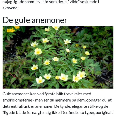
nøjagtigt de samme vilkår som deres “vilde” søskende i
skovene.
De gule anemoner
Gule anemoner kan ved første blik forveksles med
smørblomsterne - men ser du nærmere på dem, opdager du, at
det rent faktisk er anemoner. De tynde, elegante stilke og de
fligede blade fornægter sig ikke. Der findes to typer, uoriginalt