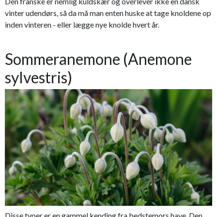
Den franske er nemlig kuldskær og overlever ikke en dansk
vinter udendørs, så da må man enten huske at tage knoldene op
inden vinteren - eller lægge nye knolde hvert år.
Sommeranemone (Anemone
sylvestris)
Disse typer er en gammel kending fra bedstemors have. Den