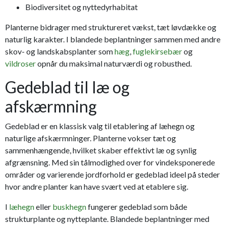
Biodiversitet og nyttedyrhabitat
Planterne bidrager med struktureret vækst, tæt løvdække og
naturlig karakter. I blandede beplantninger sammen med andre
skov- og landskabsplanter som
hæg
,
fuglekirsebær
og
vildroser
opnår du maksimal naturværdi og robusthed.
Gedeblad til læ og
afskærmning
Gedeblad er en klassisk valg til etablering af læhegn og
naturlige afskærmninger. Planterne vokser tæt og
sammenhængende, hvilket skaber effektivt læ og synlig
afgrænsning. Med sin tålmodighed over for vindeksponerede
områder og varierende jordforhold er gedeblad ideel på steder
hvor andre planter kan have svært ved at etablere sig.
I
læhegn
eller
buskhegn
fungerer gedeblad som både
strukturplante og nytteplante. Blandede beplantninger med