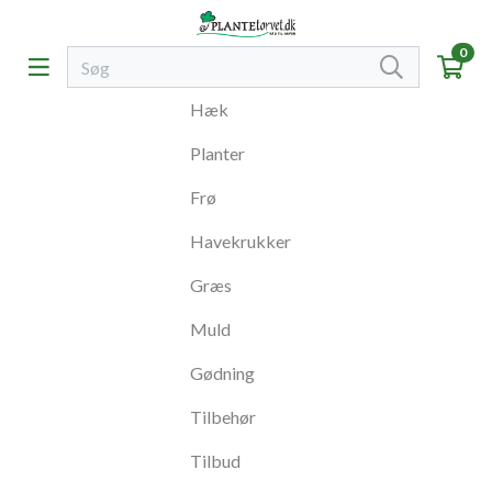
0
Hæk
Planter
Frø
Havekrukker
Græs
Muld
Gødning
Tilbehør
Tilbud