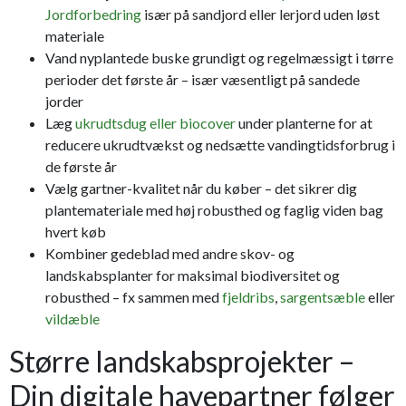
Jordforbedring
især på sandjord eller lerjord uden løst
materiale
Vand nyplantede buske grundigt og regelmæssigt i tørre
perioder det første år – især væsentligt på sandede
jorder
Læg
ukrudtsdug eller biocover
under planterne for at
reducere ukrudtvækst og nedsætte vandingtidsforbrug i
de første år
Vælg gartner-kvalitet når du køber – det sikrer dig
plantemateriale med høj robusthed og faglig viden bag
hvert køb
Kombiner gedeblad med andre skov- og
landskabsplanter for maksimal biodiversitet og
robusthed – fx sammen med
fjeldribs
,
sargentsæble
eller
vildæble
Større landskabsprojekter –
Din digitale havepartner følger