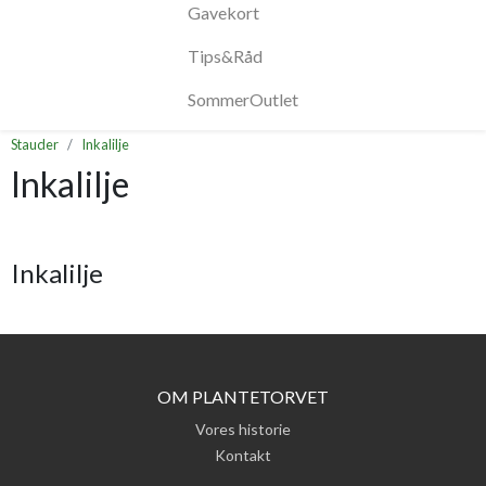
Gavekort
Tips&Råd
SommerOutlet
Stauder
Inkalilje
Inkalilje
Inkalilje
OM PLANTETORVET
Vores historie
Kontakt