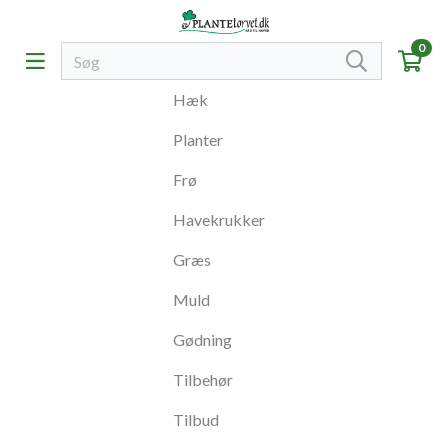
0
Hæk
Planter
Frø
Havekrukker
Græs
Muld
Gødning
Tilbehør
Tilbud