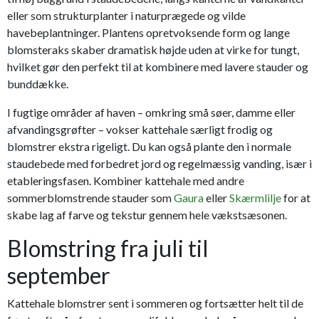
eller som strukturplanter i naturprægede og vilde
havebeplantninger. Plantens opretvoksende form og lange
blomsteraks skaber dramatisk højde uden at virke for tungt,
hvilket gør den perfekt til at kombinere med lavere stauder og
bunddække.
I fugtige områder af haven – omkring små søer, damme eller
afvandingsgrøfter – vokser kattehale særligt frodig og
blomstrer ekstra rigeligt. Du kan også plante den i normale
staudebede med forbedret jord og regelmæssig vanding, især i
etableringsfasen. Kombiner kattehale med andre
sommerblomstrende stauder som
Gaura
eller
Skærmlilje
for at
skabe lag af farve og tekstur gennem hele vækstsæsonen.
Blomstring fra juli til
september
Kattehale blomstrer sent i sommeren og fortsætter helt til de