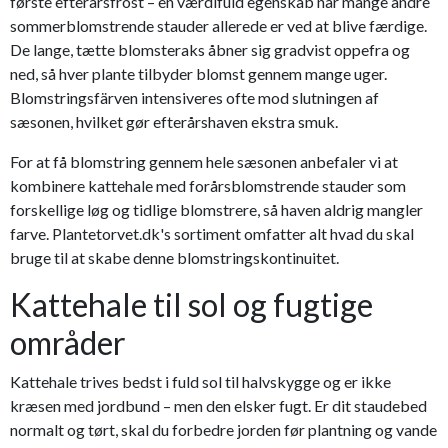
første efterårsfrost – en værdifuld egenskab når mange andre
sommerblomstrende stauder allerede er ved at blive færdige.
De lange, tætte blomsteraks åbner sig gradvist oppefra og
ned, så hver plante tilbyder blomst gennem mange uger.
Blomstringsfärven intensiveres ofte mod slutningen af
sæsonen, hvilket gør efterårshaven ekstra smuk.
For at få blomstring gennem hele sæsonen anbefaler vi at
kombinere kattehale med forårsblomstrende stauder som
forskellige løg og tidlige blomstrere, så haven aldrig mangler
farve. Plantetorvet.dk's sortiment omfatter alt hvad du skal
bruge til at skabe denne blomstringskontinuitet.
Kattehale til sol og fugtige
områder
Kattehale trives bedst i fuld sol til halvskygge og er ikke
kræsen med jordbund – men den elsker fugt. Er dit staudebed
normalt og tørt, skal du forbedre jorden før plantning og vande