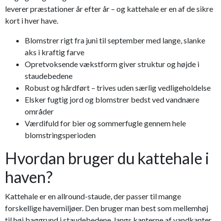
leverer præstationer år efter år – og kattehale er en af de sikre
kort i hver have.
Blomstrer rigt fra juni til september med lange, slanke
aks i kraftig farve
Opretvoksende vækstform giver struktur og højde i
staudebedene
Robust og hårdført – trives uden særlig vedligeholdelse
Elsker fugtig jord og blomstrer bedst ved vandnære
områder
Værdifuld for bier og sommerfugle gennem hele
blomstringsperioden
Hvordan bruger du kattehale i
haven?
Kattehale er en allround-staude, der passer til mange
forskellige havemiljøer. Den bruger man best som mellemhøj
til høj baggrund i staudebedene, langs kanterne af vandkanter