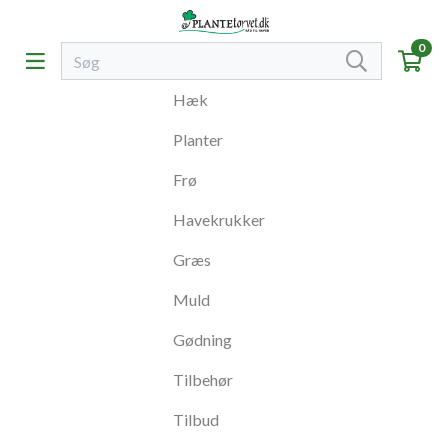
0
Hæk
Planter
Frø
Havekrukker
Græs
Muld
Gødning
Tilbehør
Tilbud