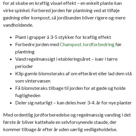
for at skabe en kraftig visuel effekt – en enkelt plante kan
virke spinkel. Forbered jorden før plantning ved at tilføje
gødning eller kompost, så jordbunden bliver rigere og mere
vandholdende.
Plant i grupper á 3-5 stykker for kraftig effekt
Forbedre jorden med
Champost Jordforbedring
før
plantning
Vand regelmæssigt i etableringsåret – især i tørre
perioder
Klip gamle blomsteraks af om efteråret eller lad dem stå
som vintervæsen
Få blomsteraks tilbage til jorden for at gøde og holde
fugtigheden
Deler sig naturligt – kan deles hver 3-4. år for nye planter
Med ordentlig jordforberedelse og regelmæssig vanding i det
første år bliver kattehale en selvforsynende staude, der
kommer tilbage år efter år uden særlig vedligeholdelse.