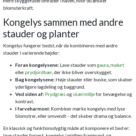
mere skyggefulde områder i haven, hvor du ønsker
blomsterkraft.
Kongelys sammen med andre
stauder og planter
Kongelys fungerer bedst, når de kombineres med andre
stauder i varierende højder:
Foran kongelysene:
Lave stauder som
gaura
,
malurt
eller
prydjordbær
, der ikke bliver overskygget.
Bag kongelysene:
Høje stauder eller buske, som skaber
yderligere lagdeling og baggrund.
Ved siden af:
Prydgræs
og
skærmlilje
for bevægelse og
kontrast.
I farveharmoni:
Kombiner mørke kongelys med lyse
blomstrer, eller omvendt – det skaber drama og balance.
En klassisk og funktionsdygtig måde at komponere et bed er:
lave stauder forrest, kongelys i midten/baggrund, og