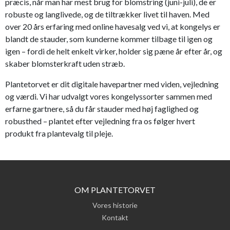
præcis, når man har mest brug for blomstring (juni-juli), de er
robuste og langlivede, og de tiltrækker livet til haven. Med
over 20 års erfaring med online havesalg ved vi, at kongelys er
blandt de stauder, som kunderne kommer tilbage til igen og
igen – fordi de helt enkelt virker, holder sig pæne år efter år, og
skaber blomsterkraft uden stræb.
Plantetorvet er dit digitale havepartner med viden, vejledning
og værdi. Vi har udvalgt vores kongelyssorter sammen med
erfarne gartnere, så du får stauder med høj faglighed og
robusthed – plantet efter vejledning fra os følger hvert
produkt fra plantevalg til pleje.
OM PLANTETORVET
Vores historie
Kontakt