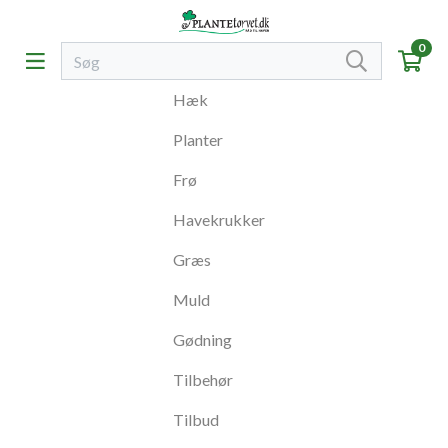
0
Hæk
Planter
Frø
Havekrukker
Græs
Muld
Gødning
Tilbehør
Tilbud