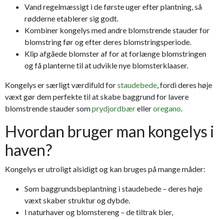
Vand regelmæssigt i de første uger efter plantning, så
rødderne etablerer sig godt.
Kombiner kongelys med andre blomstrende stauder for
blomstring før og efter deres blomstringsperiode.
Klip afgåede blomster af for at forlænge blomstringen
og få planterne til at udvikle nye blomsterklaaser.
Kongelys er særligt værdifuld for
staudebede
, fordi deres høje
væxt gør dem perfekte til at skabe baggrund for lavere
blomstrende stauder som
prydjordbær
eller
oregano
.
Hvordan bruger man kongelys i
haven?
Kongelys er utroligt alsidigt og kan bruges på mange måder:
Som baggrundsbeplantning i staudebede – deres høje
væxt skaber struktur og dybde.
I naturhaver og blomstereng – de tiltrak bier,