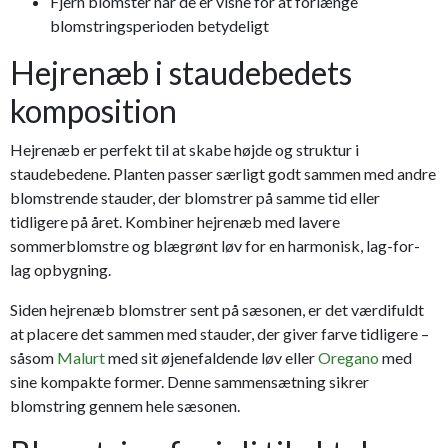
Fjern blomster når de er visne for at forlænge
blomstringsperioden betydeligt
Hejrenæb i staudebedets
komposition
Hejrenæb er perfekt til at skabe højde og struktur i
staudebedene. Planten passer særligt godt sammen med andre
blomstrende stauder, der blomstrer på samme tid eller
tidligere på året. Kombiner hejrenæb med lavere
sommerblomstre og blægrønt løv for en harmonisk, lag-for-
lag opbygning.
Siden hejrenæb blomstrer sent på sæsonen, er det værdifuldt
at placere det sammen med stauder, der giver farve tidligere –
såsom
Malurt
med sit øjenefaldende løv eller
Oregano
med
sine kompakte former. Denne sammensætning sikrer
blomstring gennem hele sæsonen.