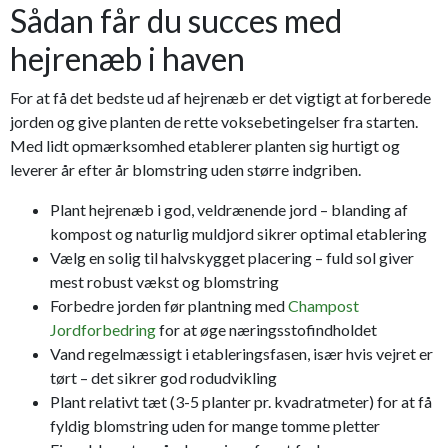
Sådan får du succes med
hejrenæb i haven
For at få det bedste ud af hejrenæb er det vigtigt at forberede
jorden og give planten de rette voksebetingelser fra starten.
Med lidt opmærksomhed etablerer planten sig hurtigt og
leverer år efter år blomstring uden større indgriben.
Plant hejrenæb i god, veldrænende jord – blanding af
kompost og naturlig muldjord sikrer optimal etablering
Vælg en solig til halvskygget placering – fuld sol giver
mest robust vækst og blomstring
Forbedre jorden før plantning med
Champost
Jordforbedring
for at øge næringsstofindholdet
Vand regelmæssigt i etableringsfasen, især hvis vejret er
tørt – det sikrer god rodudvikling
Plant relativt tæt (3-5 planter pr. kvadratmeter) for at få
fyldig blomstring uden for mange tomme pletter