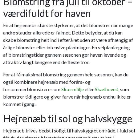
Blomstring fra juli til oktober –
værdifuldt for haven
En af hejrenæbs største styrker er, at det blomstrer når mange
andre stauder allerede er falmet. Dette betyder, at du kan
skabe blomstring helt ind i efteråret uden at være afhængig af
årlige blomster eller intensive plantninger. En velplanlægning
af blomstringstider gennem sæsonen gør haven levende og
attraktiv langt længere end de fleste tror.
For at få maksimal blomstring gennem hele sæsonen, kan du
også kombinere hejrenæb med forårs- og
forsommerblomstrere som
Skærmlilje
eller
Skælhoved
, som
blomstrer tidligere og giver farve når hejrenæb endnu ikke er
kommet i gang.
Hejrenæb til sol og halvskygge
Hejrenæb trives bedst i soligt til halvskygget område. I fuld sol
får du den rigeste blomstring og mest robust vækst. I