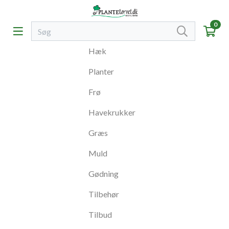
0
Hæk
Planter
Frø
Havekrukker
Græs
Muld
Gødning
Tilbehør
Tilbud