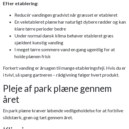
Efter etablering:
Reducér vandingen gradvist når græsset er etableret
En veletableret plæne har naturligt dybere rødder og kan
klare tørre perioder bedre
Under normal dansk klima behøver etableret græs
sjældent kunstig vanding
I meget tørre sommere vand en gang ugentlig for at
holde plænen frisk
Forkert vanding er årsagen til mange etableringsfejl. Hvis du er
i tvivl, så spørg gartneren – rådgivning følger hvert produkt.
Pleje af park plæne gennem
året
En park plæne kræver løbende vedligeholdelse for at forblive
slidstærk, grøn og tæt gennem året.