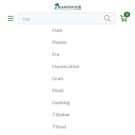
0
Hæk
Planter
Frø
Havekrukker
Græs
Muld
Gødning
Tilbehør
Tilbud