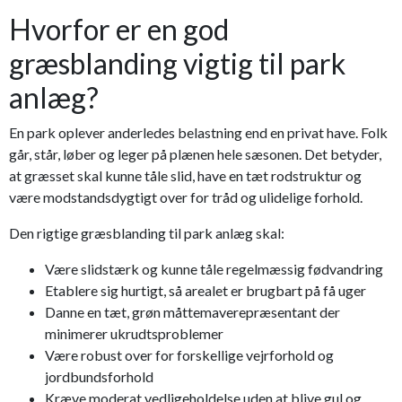
Hvorfor er en god
græsblanding vigtig til park
anlæg?
En park oplever anderledes belastning end en privat have. Folk
går, står, løber og leger på plænen hele sæsonen. Det betyder,
at græsset skal kunne tåle slid, have en tæt rodstruktur og
være modstandsdygtigt over for tråd og ulidelige forhold.
Den rigtige græsblanding til park anlæg skal:
Være slidstærk og kunne tåle regelmæssig fødvandring
Etablere sig hurtigt, så arealet er brugbart på få uger
Danne en tæt, grøn måttemaverepræsentant der
minimerer ukrudtsproblemer
Være robust over for forskellige vejrforhold og
jordbundsforhold
Kræve moderat vedligeholdelse uden at blive gul og