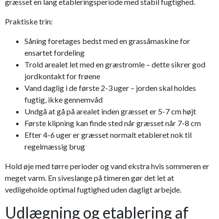
græsset en lang etableringsperiode med stabil fugtighed.
Praktiske trin:
Såning foretages bedst med en grassåmaskine for
ensartet fordeling
Trold arealet let med en græstromle – dette sikrer god
jordkontakt for frøene
Vand daglig i de første 2-3 uger – jorden skal holdes
fugtig, ikke gennemvåd
Undgå at gå på arealet inden græsset er 5-7 cm højt
Første klipning kan finde sted når græsset når 7-8 cm
Efter 4-6 uger er græsset normalt etableret nok til
regelmæssig brug
Hold øje med tørre perioder og vand ekstra hvis sommeren er
meget varm. En siveslange på timeren gør det let at
vedligeholde optimal fugtighed uden dagligt arbejde.
Udlægning og etablering af