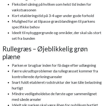
Fleksibel såning på hvilken som helst tid inden for
vækstsæsonen
Kort etableringstid på 3-4 uger under gode forhold
Mulighed for at tilpasse græsblandingen til parkens
specifikke behov
Ideelt til nybyggergrunde og områder, der skal sås stort
set fra bunden
Rullegræs – Øjeblikkelig grøn
plæne
Parken er brugbar inden for få dage efter udlægning
Færre ukrudtsproblemer da rullegræsset kommer fra
kontrollerede dyrkningsarealer
Snart fuldt etableret rodstruktur der kan tåle belastning
hurtigt
Mindre vedligeholdelse de første uger sammenlignet
med såede arealer
Idéelt når parken skal være åben for publikum hurtigt