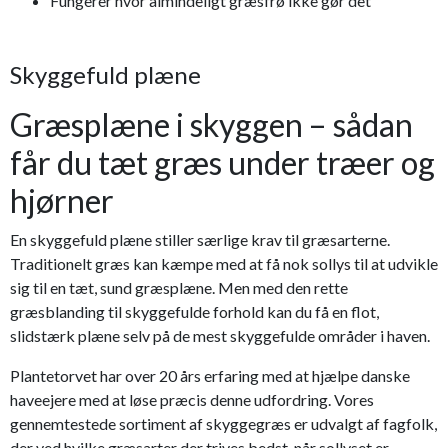
Fungerer hvor almindeligt græsfrø ikke gør det
Skyggefuld plæne
Græsplæne i skyggen – sådan
får du tæt græs under træer og
hjørner
En skyggefuld plæne stiller særlige krav til græsarterne.
Traditionelt græs kan kæmpe med at få nok sollys til at udvikle
sig til en tæt, sund græsplæne. Men med den rette
græsblanding til skyggefulde forhold kan du få en flot,
slidstærk plæne selv på de mest skyggefulde områder i haven.
Plantetorvet har over 20 års erfaring med at hjælpe danske
haveejere med at løse præcis denne udfordring. Vores
gennemtestede sortiment af skyggegræs er udvalgt af fagfolk,
der ved hvilke græsarter der trives bedst, når sollyset er