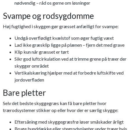
nødvendig – råd os gerne om løsninger
Svampe og rodsygdomme
Høj fugtighed i skyggen gør græsset anfælligt for svampe:
Undgå overflødigt kvælstof som øger fugtig væxt
Lad ikke græsklip ligge på plænen – fjern det med grave
Klip kun når græsset er tørt
Sikr god luftcirkulation ved at trimme grene på træer der
skygger området
Vertikalskæring hjælper med at forbedre luftskifte ved
jordoverfladen
Bare pletter
Selv det bedste skyggegræs kan få bare pletter hvor
trærodsystemer stikker op eller hvor der er særlig skygge:
Eftersåning med skyggegræsfrø løser småskader årligt
Bruge bunddække eller stegrodsplanter under træer hvis