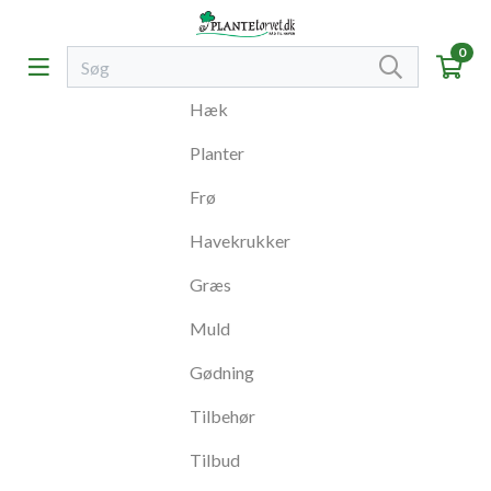
0
Hæk
Planter
Frø
Havekrukker
Græs
Muld
Gødning
Tilbehør
Tilbud