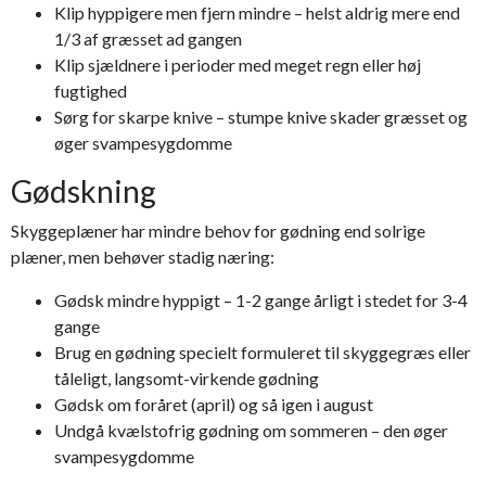
Klip hyppigere men fjern mindre – helst aldrig mere end
1/3 af græsset ad gangen
Klip sjældnere i perioder med meget regn eller høj
fugtighed
Sørg for skarpe knive – stumpe knive skader græsset og
øger svampesygdomme
Gødskning
Skyggeplæner har mindre behov for gødning end solrige
plæner, men behøver stadig næring:
Gødsk mindre hyppigt – 1-2 gange årligt i stedet for 3-4
gange
Brug en gødning specielt formuleret til skyggegræs eller
tåleligt, langsomt-virkende gødning
Gødsk om foråret (april) og så igen i august
Undgå kvælstofrig gødning om sommeren – den øger
svampesygdomme