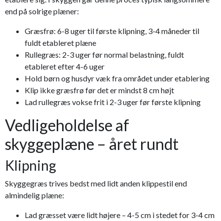
end på solrige plæner:
Græsfrø: 6-8 uger til første klipning, 3-4 måneder til
fuldt etableret plæne
Rullegræs: 2-3 uger før normal belastning, fuldt
etableret efter 4-6 uger
Hold børn og husdyr væk fra området under etablering
Klip ikke græsfrø før det er mindst 8 cm højt
Lad rullegræs vokse frit i 2-3 uger før første klipning
Vedligeholdelse af
skyggeplæne – året rundt
Klipning
Skyggegræs trives bedst med lidt anden klippestil end
almindelig plæne:
Lad græsset være lidt højere – 4-5 cm i stedet for 3-4 cm