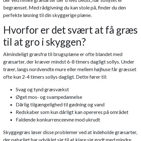
begrænset. Med rådgivning du kan stole på, finder du den
perfekte løsning til din skyggerige plæne.
Hvorfor er det svært at få græs
til at gro i skyggen?
Almindeligt græsfrø til brugsplæne er ofte blandet med
græsarter, der kræver mindst 6-8 timers dagligt sollys. Under
træer, langs nordvendte mure eller mellem højhuse får græsset
ofte kun 2-4 timers sollys dagligt. Dette fører til:
Svag og tynd græsvækst
Øget mos- og svampedannelse
Dårlig tilgængelighed til gødning og vand
Redskaber som kun dårligt kan opereres på området
Faldende konkurrenceevne mod ukrudt
Skyggegræs løser disse problemer ved at indeholde græsarter,
der naturligt har udviklet sig til at klare sig godt med mindre