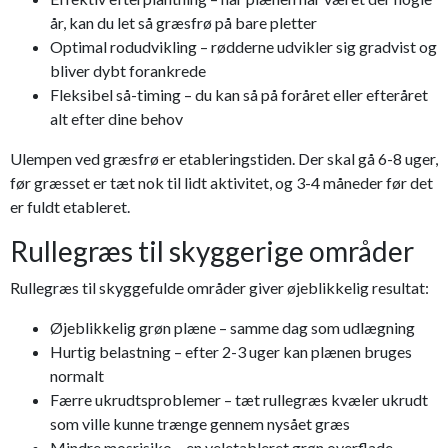
år, kan du let så græsfrø på bare pletter
Optimal rodudvikling – rødderne udvikler sig gradvist og
bliver dybt forankrede
Fleksibel så-timing – du kan så på foråret eller efteråret
alt efter dine behov
Ulempen ved græsfrø er etableringstiden. Der skal gå 6-8 uger,
før græsset er tæt nok til lidt aktivitet, og 3-4 måneder før det
er fuldt etableret.
Rullegræs til skyggerige områder
Rullegræs til skyggefulde områder giver øjeblikkelig resultat:
Øjeblikkelig grøn plæne – samme dag som udlægning
Hurtig belastning – efter 2-3 uger kan plænen bruges
normalt
Færre ukrudtsproblemer – tæt rullegræs kvæler ukrudt
som ville kunne trænge gennem nysået græs
Mindre mosrisiko – en veletableret grøn overflade