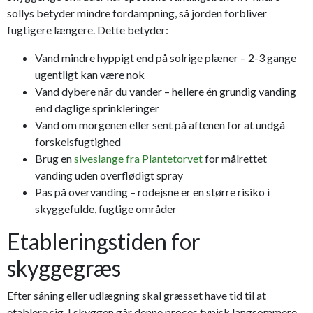
sollys betyder mindre fordampning, så jorden forbliver
fugtigere længere. Dette betyder:
Vand mindre hyppigt end på solrige plæner – 2-3 gange
ugentligt kan være nok
Vand dybere når du vander – hellere én grundig vanding
end daglige sprinkleringer
Vand om morgenen eller sent på aftenen for at undgå
forskelsfugtighed
Brug en
siveslange fra Plantetorvet
for målrettet
vanding uden overflødigt spray
Pas på overvanding – rodejsne er en større risiko i
skyggefulde, fugtige områder
Etableringstiden for
skyggegræs
Efter såning eller udlægning skal græsset have tid til at
etablere sig. I skyggen går denne proces typisk langsommere