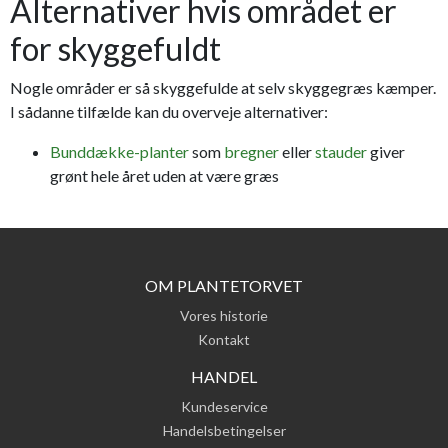
Alternativer hvis området er
for skyggefuldt
Nogle områder er så skyggefulde at selv skyggegræs kæmper.
I sådanne tilfælde kan du overveje alternativer:
Bunddække-planter
som
bregner
eller
stauder
giver
grønt hele året uden at være græs
OM PLANTETORVET
Vores historie
Kontakt
HANDEL
Kundeservice
Handelsbetingelser