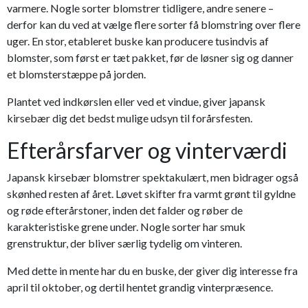
varmere. Nogle sorter blomstrer tidligere, andre senere –
derfor kan du ved at vælge flere sorter få blomstring over flere
uger. En stor, etableret buske kan producere tusindvis af
blomster, som først er tæt pakket, før de løsner sig og danner
et blomsterstæppe på jorden.
Plantet ved indkørslen eller ved et vindue, giver japansk
kirsebær dig det bedst mulige udsyn til forårsfesten.
Efterårsfarver og vinterværdi
Japansk kirsebær blomstrer spektakulært, men bidrager også
skønhed resten af året. Løvet skifter fra varmt grønt til gyldne
og røde efterårstoner, inden det falder og røber de
karakteristiske grene under. Nogle sorter har smuk
grenstruktur, der bliver særlig tydelig om vinteren.
Med dette in mente har du en buske, der giver dig interesse fra
april til oktober, og dertil hentet grandig vinterpræsence.