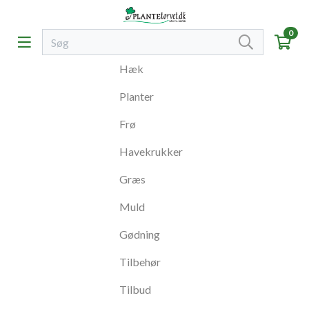
0
Hæk
Planter
Frø
Havekrukker
Græs
Muld
Gødning
Tilbehør
Tilbud