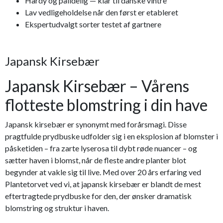
Hardy og pålidelig — klar til danske vintre
Lav vedligeholdelse når den først er etableret
Ekspertudvalgt sorter testet af gartnere
Japansk Kirsebær
Japansk Kirsebær – Vårens
flotteste blomstring i din have
Japansk kirsebær er synonymt med forårsmagi. Disse
pragtfulde prydbuske udfolder sig i en eksplosion af blomster i
påsketiden – fra zarte lyserosa til dybt røde nuancer – og
sætter haven i blomst, når de fleste andre planter blot
begynder at vakle sig til live. Med over 20 års erfaring ved
Plantetorvet ved vi, at japansk kirsebær er blandt de mest
eftertragtede prydbuske for den, der ønsker dramatisk
blomstring og struktur i haven.