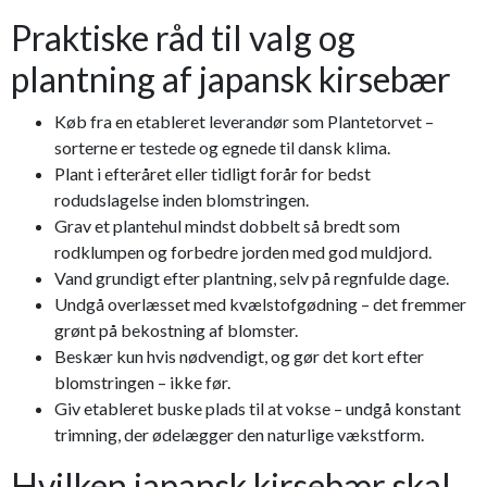
Praktiske råd til valg og
plantning af japansk kirsebær
Køb fra en etableret leverandør som Plantetorvet –
sorterne er testede og egnede til dansk klima.
Plant i efteråret eller tidligt forår for bedst
rodudslagelse inden blomstringen.
Grav et plantehul mindst dobbelt så bredt som
rodklumpen og forbedre jorden med god muldjord.
Vand grundigt efter plantning, selv på regnfulde dage.
Undgå overlæsset med kvælstofgødning – det fremmer
grønt på bekostning af blomster.
Beskær kun hvis nødvendigt, og gør det kort efter
blomstringen – ikke før.
Giv etableret buske plads til at vokse – undgå konstant
trimning, der ødelægger den naturlige vækstform.
Hvilken japansk kirsebær skal