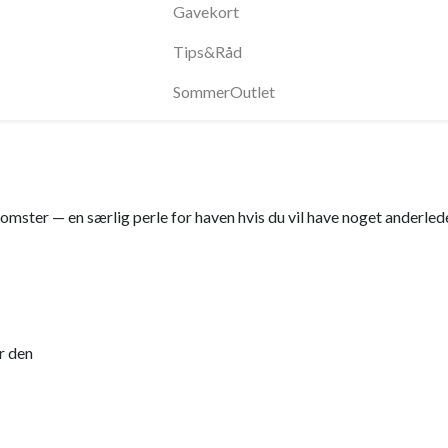
Gavekort
Tips&Råd
SommerOutlet
ster — en særlig perle for haven hvis du vil have noget anderledes
r den