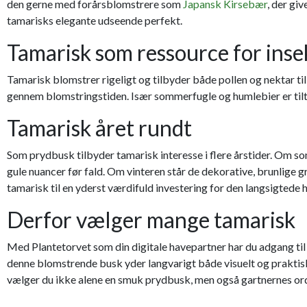
den gerne med forårsblomstrere som
Japansk Kirsebær
, der gi
tamarisks elegante udseende perfekt.
Tamarisk som ressource for inse
Tamarisk blomstrer rigeligt og tilbyder både pollen og nektar ti
gennem blomstringstiden. Især sommerfugle og humlebier er tiltru
Tamarisk året rundt
Som prydbusk tilbyder tamarisk interesse i flere årstider. Om s
gule nuancer før fald. Om vinteren står de dekorative, brunlige 
tamarisk til en yderst værdifuld investering for den langsigtede
Derfor vælger mange tamarisk
Med Plantetorvet som din digitale havepartner har du adgang til 
denne blomstrende busk yder langvarigt både visuelt og praktisk. 
vælger du ikke alene en smuk prydbusk, men også gartnernes or