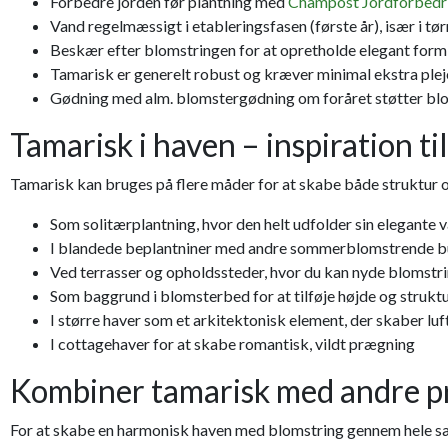
Forbedre jorden før plantning med
Champost Jordforbedr
Vand regelmæssigt i etableringsfasen (første år), især i tø
Beskær efter blomstringen for at opretholde elegant form
Tamarisk er generelt robust og kræver minimal ekstra pleje
Gødning med alm. blomstergødning om foråret støtter bl
Tamarisk i haven – inspiration ti
Tamarisk kan bruges på flere måder for at skabe både struktur o
Som solitærplantning, hvor den helt udfolder sin elegante 
I blandede beplantniner med andre sommerblomstrende 
Ved terrasser og opholdssteder, hvor du kan nyde blomstr
Som baggrund i blomsterbed for at tilføje højde og strukt
I større haver som et arkitektonisk element, der skaber lu
I cottagehaver for at skabe romantisk, vildt prægning
Kombiner tamarisk med andre p
For at skabe en harmonisk haven med blomstring gennem hele sæ