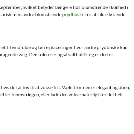
il september, hvilket betyder længere tids blomstrende skønhed i
tamarisk med andre blomstrende
prydbuske
for at sikre løbende
et til vindfulde og tørre placeringer, hvor andre prydbuske kan
emragende valg. Den tolererer også saltbaltik og er derfor
vis de får lov til at vokse frit. Vækstformen er elegant og åben,
er blomstringen, eller lade den vokse naturligt for det helt