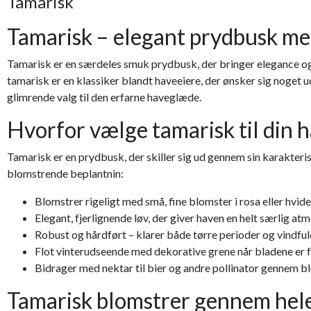
Tamarisk
Tamarisk – elegant prydbusk med
Tamarisk er en særdeles smuk prydbusk, der bringer elegance og l
tamarisk er en klassiker blandt haveeiere, der ønsker sig noget
glimrende valg til den erfarne haveglæde.
Hvorfor vælge tamarisk til din 
Tamarisk er en prydbusk, der skiller sig ud gennem sin karakteris
blomstrende beplantnin:
Blomstrer rigeligt med små, fine blomster i rosa eller hvid
Elegant, fjerlignende løv, der giver haven en helt særlig a
Robust og hårdført – klarer både tørre perioder og vindful
Flot vinterudseende med dekorative grene når bladene er 
Bidrager med nektar til bier og andre pollinator gennem b
Tamarisk blomstrer gennem he