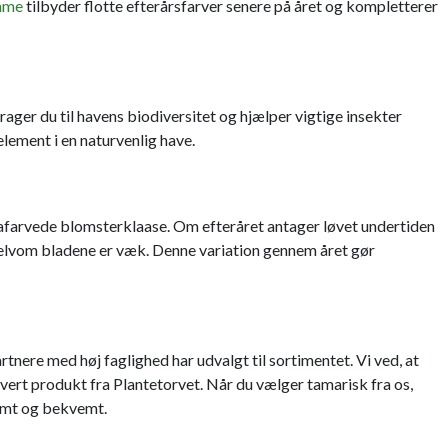
mme
tilbyder flotte efterårsfarver senere på året og kompletterer
ager du til havens biodiversitet og hjælper vigtige insekter
lement i en naturvenlig have.
osafarvede blomsterklaase. Om efteråret antager løvet undertiden
, selvom bladene er væk. Denne variation gennem året gør
nere med høj faglighed har udvalgt til sortimentet. Vi ved, at
hvert produkt fra Plantetorvet. Når du vælger tamarisk fra os,
emt og bekvemt.