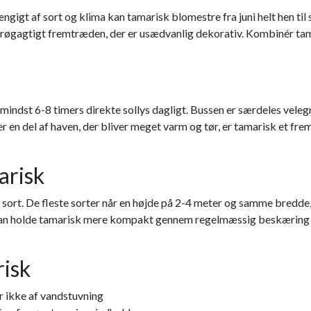
ængigt af sort og klima kan tamarisk blomestre fra juni helt hen t
t røgagtigt fremtræden, der er usædvanlig dekorativ. Kombinér 
mindst 6-8 timers direkte sollys dagligt. Bussen er særdeles velegn
er en del af haven, der bliver meget varm og tør, er tamarisk et fr
arisk
sort. De fleste sorter når en højde på 2-4 meter og samme bredde, h
 kan holde tamarisk mere kompakt gennem regelmæssig beskæring eft
risk
r ikke af vandstuvning