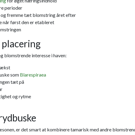
ing
for øget næringsindhold
rre perioder
 og fremme tæt blomstring året efter
 når først den er etableret
omstringen
l placering
g blomstrende interesse i haven:
vækst
buske som
Blarespiraea
ingen tæt på
ur
ftighet og rytme
rydbuske
sonen, er det smart at kombinere tamarisk med andre blomstrende