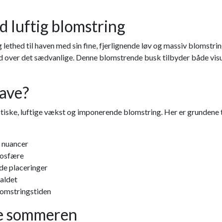
 luftig blomstring
ethed til haven med sin fine, fjerlignende løv og massiv blomstring
 ud over det sædvanlige. Denne blomstrende busk tilbyder både vis
have?
tiske, luftige vækst og imponerende blomstring. Her er grundene til
e nuancer
tmosfære
de placeringer
faldet
lomstringstiden
le sommeren