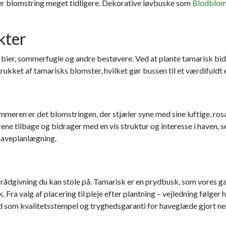
ver blomstring meget tidligere. Dekorative løvbuske som
Blodblo
kter
l bier, sommerfugle og andre bestøvere. Ved at plante tamarisk bidr
kket af tamarisks blomster, hvilket gør bussen til et værdifuldt e
ommeren er det blomstringen, der stjæler syne med sine luftige, r
grene tilbage og bidrager med en vis struktur og interesse i haven
 haveplanlægning.
rådgivning du kan stole på. Tamarisk er en prydbusk, som vores gart
Fra valg af placering til pleje efter plantning – vejledning følger 
d som kvalitetsstempel og tryghedsgaranti for haveglæde gjort n