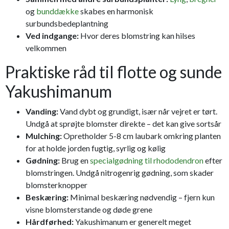
og
bunddække
skabes en harmonisk
surbundsbedeplantning
Ved indgange:
Hvor deres blomstring kan hilses
velkommen
Praktiske råd til flotte og sunde
Yakushimanum
Vanding:
Vand dybt og grundigt, især når vejret er tørt.
Undgå at sprøjte blomster direkte – det kan give sortsår
Mulching:
Opretholder 5-8 cm laubark omkring planten
for at holde jorden fugtig, syrlig og kølig
Gødning:
Brug en
specialgødning til rhododendron
efter
blomstringen. Undgå nitrogenrig gødning, som skader
blomsterknopper
Beskæring:
Minimal beskæring nødvendig – fjern kun
visne blomsterstande og døde grene
Hårdførhed:
Yakushimanum er generelt meget