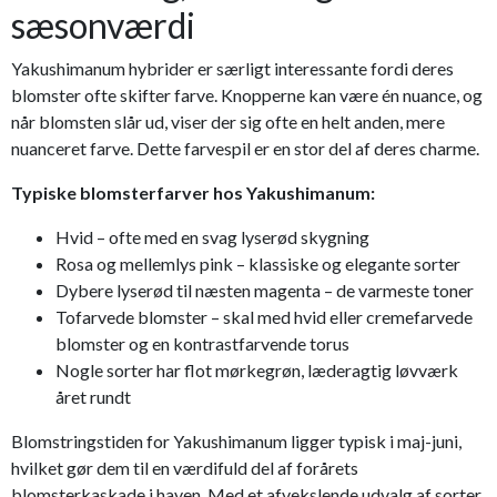
sæsonværdi
Yakushimanum hybrider er særligt interessante fordi deres
blomster ofte skifter farve. Knopperne kan være én nuance, og
når blomsten slår ud, viser der sig ofte en helt anden, mere
nuanceret farve. Dette farvespil er en stor del af deres charme.
Typiske blomsterfarver hos Yakushimanum:
Hvid – ofte med en svag lyserød skygning
Rosa og mellemlys pink – klassiske og elegante sorter
Dybere lyserød til næsten magenta – de varmeste toner
Tofarvede blomster – skal med hvid eller cremefarvede
blomster og en kontrastfarvende torus
Nogle sorter har flot mørkegrøn, læderagtig løvværk
året rundt
Blomstringstiden for Yakushimanum ligger typisk i maj-juni,
hvilket gør dem til en værdifuld del af forårets
blomsterkaskade i haven. Med et afvekslende udvalg af sorter