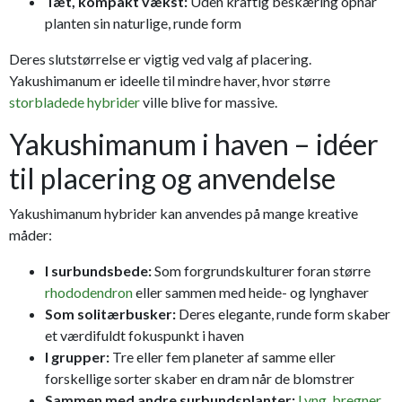
Tæt, kompakt vækst:
Uden kraftig beskæring opnår
planten sin naturlige, runde form
Deres slutstørrelse er vigtig ved valg af placering.
Yakushimanum er ideelle til mindre haver, hvor større
storbladede hybrider
ville blive for massive.
Yakushimanum i haven – idéer
til placering og anvendelse
Yakushimanum hybrider kan anvendes på mange kreative
måder:
I surbundsbede:
Som forgrundskulturer foran større
rhododendron
eller sammen med heide- og lynghaver
Som solitærbusker:
Deres elegante, runde form skaber
et værdifuldt fokuspunkt i haven
I grupper:
Tre eller fem planeter af samme eller
forskellige sorter skaber en dram når de blomstrer
Sammen med andre surbundsplanter:
Lyng
,
bregner