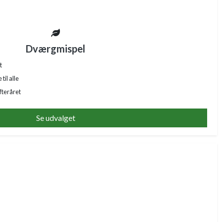
Dværgmispel
t
il alle
fteråret
Se udvalget