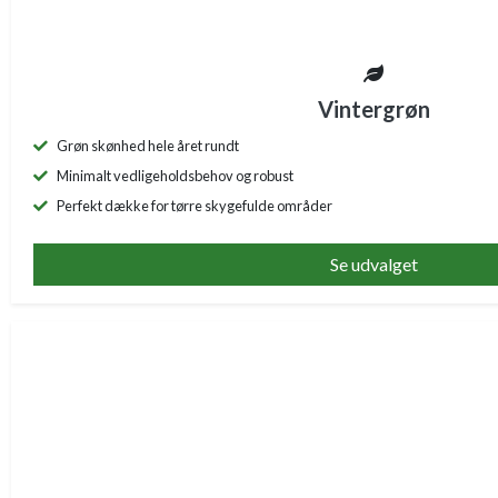
Vintergrøn
Grøn skønhed hele året rundt
Minimalt vedligeholdsbehov og robust
Perfekt dække for tørre skygefulde områder
Se udvalget