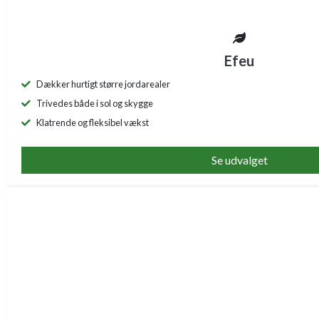
Efeu
Dækker hurtigt større jordarealer
Trivedes både i sol og skygge
Klatrende og fleksibel vækst
Se udvalget