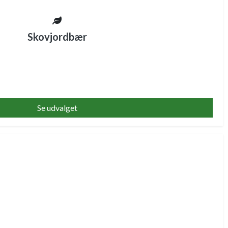
Skovjordbær
Se udvalget