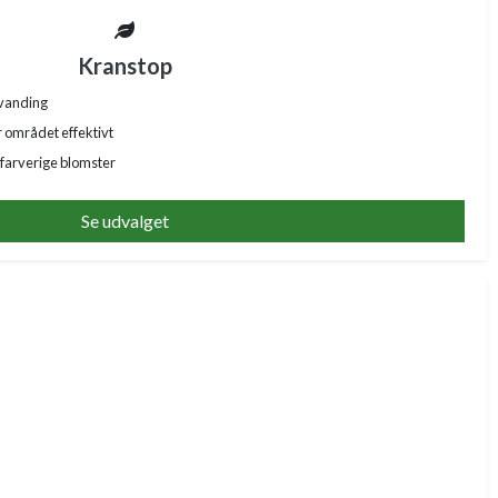
Kranstop
 vanding
r området effektivt
farverige blomster
Se udvalget