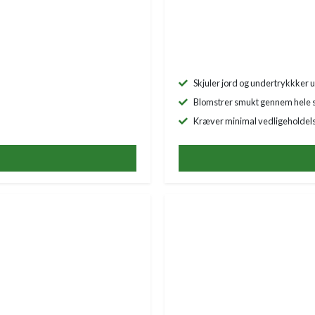
Skjuler jord og undertrykkker u
Blomstrer smukt gennem hele
Kræver minimal vedligeholdel