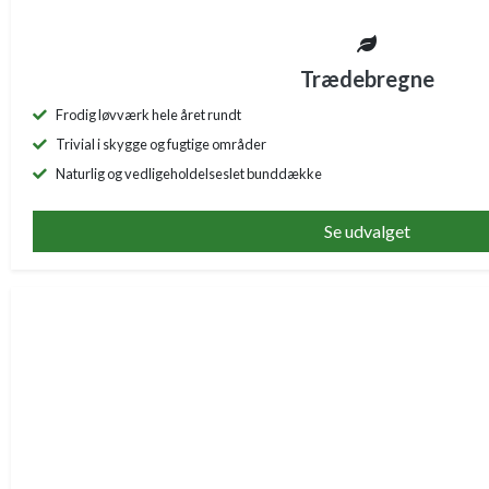
Trædebregne
Frodig løvværk hele året rundt
Trivial i skygge og fugtige områder
Naturlig og vedligeholdelseslet bunddække
Se udvalget