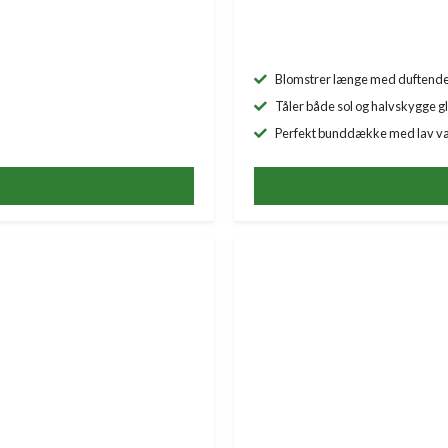
Blomstrer længe med duftende
Tåler både sol og halvskygge 
Perfekt bunddække med lav v