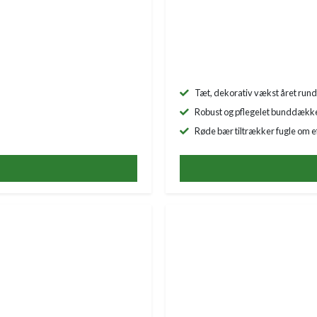
Tæt, dekorativ vækst året rund
Robust og pflegelet bunddække t
Røde bær tiltrækker fugle om e