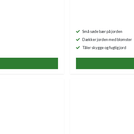
Små søde bær på jorden
Dækker jorden med blomster
Tåler skygge og fugtig jord