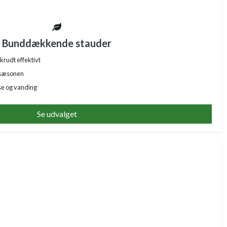
Bunddækkende stauder
krudt effektivt
 sæsonen
se og vanding
Se udvalget