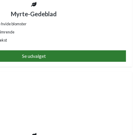
Myrte-Gedeblad
 hvide blomster
glimrende
ækst
Se udvalget