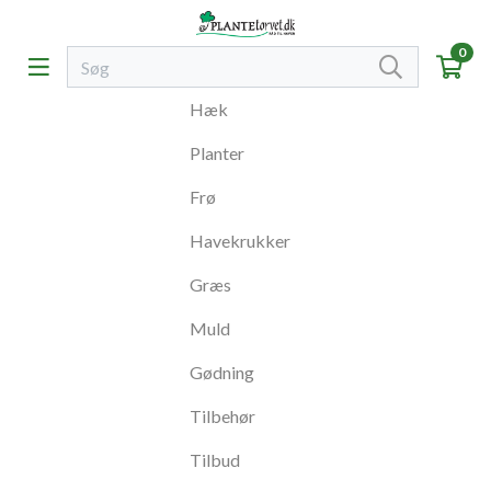
0
Hæk
Planter
Frø
Havekrukker
Græs
Muld
Gødning
Tilbehør
Tilbud