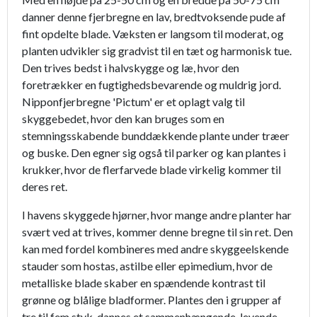
danner denne fjerbregne en lav, bredtvoksende pude af
fint opdelte blade. Væksten er langsom til moderat, og
planten udvikler sig gradvist til en tæt og harmonisk tue.
Den trives bedst i halvskygge og læ, hvor den
foretrækker en fugtighedsbevarende og muldrig jord.
Nipponfjerbregne 'Pictum' er et oplagt valg til
skyggebedet, hvor den kan bruges som en
stemningsskabende bunddækkende plante under træer
og buske. Den egner sig også til parker og kan plantes i
krukker, hvor de flerfarvede blade virkelig kommer til
deres ret.
I havens skyggede hjørner, hvor mange andre planter har
svært ved at trives, kommer denne bregne til sin ret. Den
kan med fordel kombineres med andre skyggeelskende
stauder som hostas, astilbe eller epimedium, hvor de
metalliske blade skaber en spændende kontrast til
grønne og blålige bladformer. Plantes den i grupper af
tre til fem styk, dannes et sammenhængende, levende