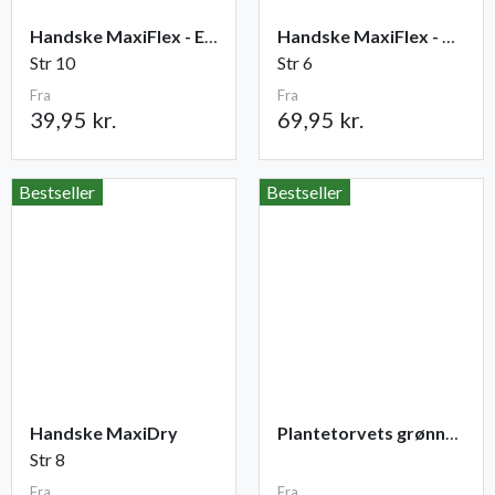
Handske MaxiFlex - Elite
Handske MaxiFlex - Cut
Str 10
Str 6
Fra
Fra
39,95 kr.
69,95 kr.
Bestseller
Bestseller
Handske MaxiDry
Plantetorvets grønne vandingspose 75 liter
Str 8
Fra
Fra