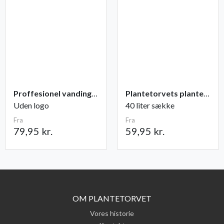
Proffesionel vandingspose 100 liter
Plantetorvets plantejord
Uden logo
40 liter sække
Fra
Fra
79,95 kr.
59,95 kr.
OM PLANTETORVET
Vores historie