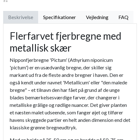
51
Beskrivelse
Specifikationer
Vejledning
FAQ
Flerfarvet fjerbregne med
metallisk skær
Nipponfjerbregne 'Pictum' (Athyrium niponicum
'pictum') er en usædvanlig bregne, der skiller sig
markant ud fra de fleste andre bregner i haven. Den er
også kendt under navnet 'Metallicum' eller "den malede
bregne" – et tilnavn den har fået på grund af de unge
blades bemærkelsesværdige farver, der changerer i
metalliske grålige og rødlige nuancer. Det giver planten
et næsten malet udseende, som fanger øjet og tilfører
havens skyggede partier en helt anden dimension end det
klassiske grønne bregneudtryk.
Med en højde på 25-50 cm og en bredde på 50-75 cm