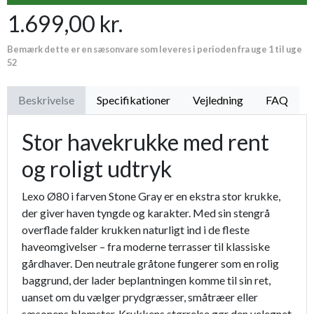
1.699,00 kr.
Premium læder handske Flutter
119,95 kr.
Bemærk dette er en sæsonvare som leveres i perioden fra uge 1 til uge
Proffesionel vandingspose 100 liter
149,95 kr.
52
Beskrivelse
Specifikationer
Vejledning
FAQ
Stor havekrukke med rent
og roligt udtryk
Lexo Ø80 i farven Stone Gray er en ekstra stor krukke,
der giver haven tyngde og karakter. Med sin stengrå
overflade falder krukken naturligt ind i de fleste
haveomgivelser – fra moderne terrasser til klassiske
gårdhaver. Den neutrale gråtone fungerer som en rolig
baggrund, der lader beplantningen komme til sin ret,
uanset om du vælger prydgræsser, småtræer eller
sæsonens blomster. Krukkens størrelse gør den velegnet