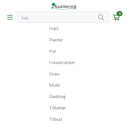
0
Hæk
Planter
Frø
Havekrukker
Græs
Muld
Gødning
Tilbehør
Tilbud