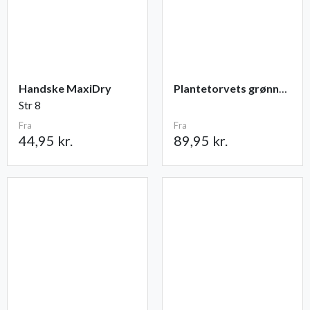
Handske MaxiDry
Plantetorvets grønne vandingspose 75 liter
Str 8
Fra
Fra
44,95 kr.
89,95 kr.