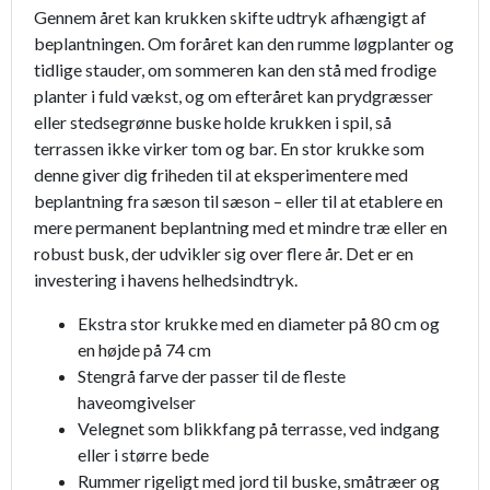
Gennem året kan krukken skifte udtryk afhængigt af
beplantningen. Om foråret kan den rumme løgplanter og
tidlige stauder, om sommeren kan den stå med frodige
planter i fuld vækst, og om efteråret kan prydgræsser
eller stedsegrønne buske holde krukken i spil, så
terrassen ikke virker tom og bar. En stor krukke som
denne giver dig friheden til at eksperimentere med
beplantning fra sæson til sæson – eller til at etablere en
mere permanent beplantning med et mindre træ eller en
robust busk, der udvikler sig over flere år. Det er en
investering i havens helhedsindtryk.
Ekstra stor krukke med en diameter på 80 cm og
en højde på 74 cm
Stengrå farve der passer til de fleste
haveomgivelser
Velegnet som blikkfang på terrasse, ved indgang
eller i større bede
Rummer rigeligt med jord til buske, småtræer og