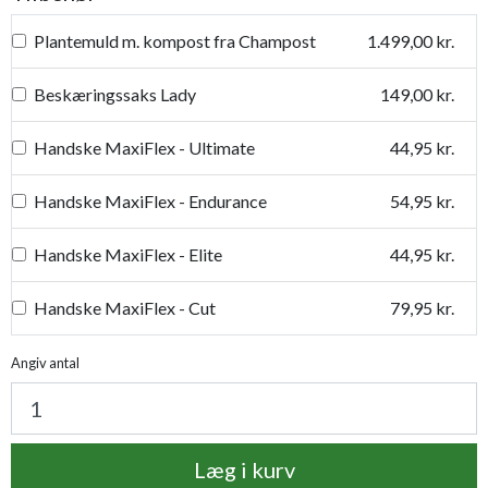
Plantemuld m. kompost fra Champost
1.499,00 kr.
Beskæringssaks Lady
149,00 kr.
Handske MaxiFlex - Ultimate
44,95 kr.
Handske MaxiFlex - Endurance
54,95 kr.
Handske MaxiFlex - Elite
44,95 kr.
Handske MaxiFlex - Cut
79,95 kr.
Handske MaxiDry
54,95 kr.
Angiv antal
Plantetorvets grønne vandingspose 75 liter
109,95 kr.
Læg i kurv
Luksus læderhandske
159,95 kr.