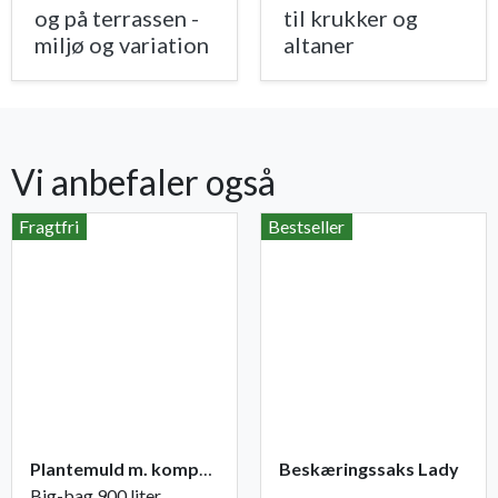
og på terrassen -
til krukker og
miljø og variation
altaner
Vi anbefaler også
Fragtfri
Bestseller
Plantemuld m. kompost fra Champost
Beskæringssaks Lady
Big-bag 900 liter