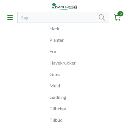
0
Hæk
Planter
Frø
Havekrukker
Græs
Muld
Gødning
Tilbehør
Tilbud