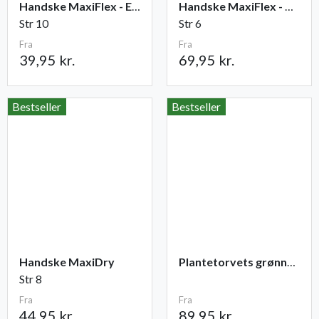
Handske MaxiFlex - Elite
Handske MaxiFlex - Cut
Str 10
Str 6
Fra
Fra
39,95 kr.
69,95 kr.
Bestseller
Bestseller
Handske MaxiDry
Plantetorvets grønne vandingspose 75 liter
Str 8
Fra
Fra
44,95 kr.
89,95 kr.