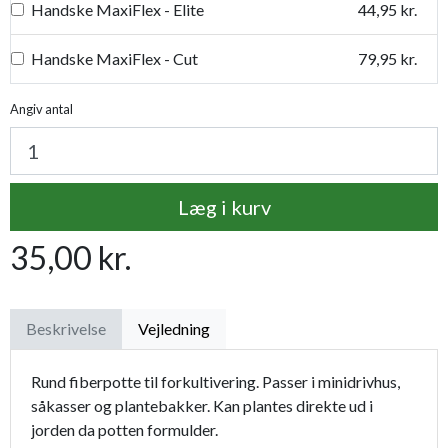
Handske MaxiFlex - Elite
44,95 kr.
Handske MaxiFlex - Cut
79,95 kr.
Handske MaxiDry
54,95 kr.
Angiv antal
Plantetorvets grønne vandingspose 75 liter
109,95 kr.
Læg i kurv
Luksus læderhandske
159,95 kr.
35,00 kr.
Premium læder handske Flutter
119,95 kr.
Proffesionel vandingspose 100 liter
149,95 kr.
Beskrivelse
Vejledning
Rund fiberpotte til forkultivering. Passer i minidrivhus,
såkasser og plantebakker. Kan plantes direkte ud i
jorden da potten formulder.