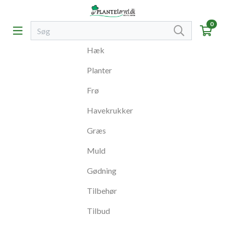
0
Hæk
Planter
Frø
Havekrukker
Græs
Muld
Gødning
Tilbehør
Tilbud