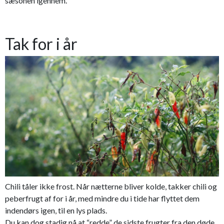
sæsonen igennem.
Tak for i år
Chili tåler ikke frost. Når nætterne bliver kolde, takker chili og
peberfrugt af for i år, med mindre du i tide har flyttet dem
indendørs igen, til en lys plads.
Du kan dog stadig nå at “redde” de sidste frugter fra den døde