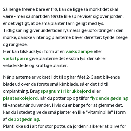
Så længe frøene bare er frø, kan de ligge så mørkt det skal
være - men så snart den første lille spire viser sig over jorden,
er det vigtigt, at de små planter får rigeligt med lys.
Tidlig såning giver undertiden lysmæssige udfordringer i den
mørke, danske vinter og planterne bliver derefter: tynde, blege
og ranglede.
Her kan tilskudslys i form af en
vækstlampe
eller
vækstpære
give planterne det ekstra lys, der sikrer
veludviklede og kraftige planter.
Når planterne er vokset lidt til og har fået 2-3 sæt blivende
blade ud over de første små kimblade, så er det tid til
omplantning. Brug
spagnumfri krukkejord
eller
planteskolejord,
når du potter op og tilfør
flydende gødning
til vandet, når du vander. Hvis du er bange for at glemme det,
kan du i stedet give de små planter en lille "vitaminpille" i form
af
depotgødning.
Plant ikke ud i alt for stor potte, da jorden risikerer at blive for