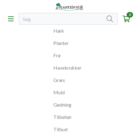
0
Hæk
Planter
Frø
Havekrukker
Græs
Muld
Gødning
Tilbehør
Tilbud