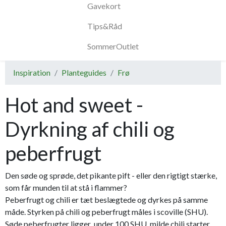
Gavekort
Tips&Råd
SommerOutlet
Inspiration
Planteguides
Frø
Hot and sweet -
Dyrkning af chili og
peberfrugt
Den søde og sprøde, det pikante pift - eller den rigtigt stærke,
som får munden til at stå i flammer?
Peberfrugt og chili er tæt beslægtede og dyrkes på samme
måde. Styrken på chili og peberfrugt måles i scoville (SHU).
Søde peberfrugter ligger under 100 SHU, milde chili starter