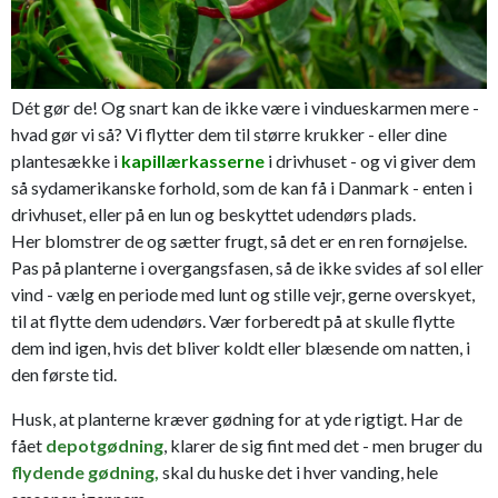
Dét gør de! Og snart kan de ikke være i vindueskarmen mere -
hvad gør vi så? Vi flytter dem til større krukker - eller dine
plantesække i
kapillærkasserne
i drivhuset - og vi giver dem
så sydamerikanske forhold, som de kan få i Danmark - enten i
drivhuset, eller på en lun og beskyttet udendørs plads.
Her blomstrer de og sætter frugt, så det er en ren fornøjelse.
Pas på planterne i overgangsfasen, så de ikke svides af sol eller
vind - vælg en periode med lunt og stille vejr, gerne overskyet,
til at flytte dem udendørs. Vær forberedt på at skulle flytte
dem ind igen, hvis det bliver koldt eller blæsende om natten, i
den første tid.
Husk, at planterne kræver gødning for at yde rigtigt. Har de
fået
depotgødning
, klarer de sig fint med det - men bruger du
flydende gødning,
skal du huske det i hver vanding, hele