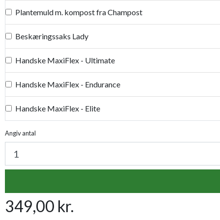
Plantemuld m. kompost fra Champost
Beskæringssaks Lady
Handske MaxiFlex - Ultimate
Handske MaxiFlex - Endurance
Handske MaxiFlex - Elite
Handske MaxiFlex - Cut
Angiv antal
Handske MaxiDry
Plantetorvets grønne vandingspose 75 liter
349,00 kr.
Luksus læderhandske