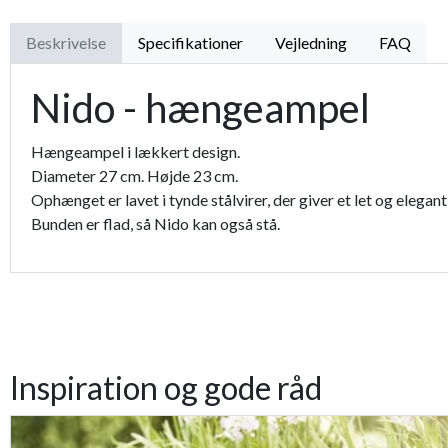
Premium læder handske Flutter
Beskrivelse
Specifikationer
Vejledning
FAQ
Proffesionel vandingspose 100 liter
Nido - hængeampel
Hængeampel i lækkert design.
Diameter 27 cm. Højde 23 cm.
Ophænget er lavet i tynde stålvirer, der giver et let og eleg
Bunden er flad, så Nido kan også stå.
Inspiration og gode råd