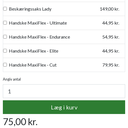
Beskæringssaks Lady
149,00 kr.
Handske MaxiFlex - Ultimate
44,95 kr.
Handske MaxiFlex - Endurance
54,95 kr.
Handske MaxiFlex - Elite
44,95 kr.
Handske MaxiFlex - Cut
79,95 kr.
Handske MaxiDry
54,95 kr.
Angiv antal
Plantetorvets grønne vandingspose 75 liter
109,95 kr.
Læg i kurv
Luksus læderhandske
159,95 kr.
75,00 kr.
Premium læder handske Flutter
119,95 kr.