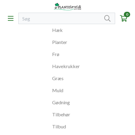
0
Hæk
Planter
Frø
Havekrukker
Græs
Muld
Gødning
Tilbehør
Tilbud