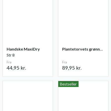
Handske MaxiDry
Plantetorvets grønne vandingspose 75 liter
Str 8
Fra
Fra
44,95 kr.
89,95 kr.
Bestseller