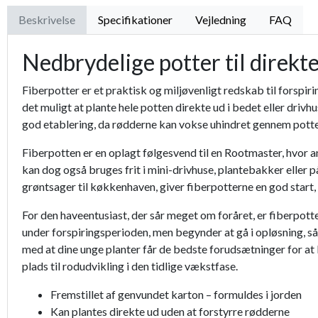
Beskrivelse
Specifikationer
Vejledning
FAQ
Nedbrydelige potter til direkt
Fiberpotter er et praktisk og miljøvenligt redskab til forspiri
det muligt at plante hele potten direkte ud i bedet eller dr
god etablering, da rødderne kan vokse uhindret gennem pott
Fiberpotten er en oplagt følgesvend til en Rootmaster, hvor an
kan dog også bruges frit i mini-drivhuse, plantebakker eller 
grøntsager til køkkenhaven, giver fiberpotterne en god start, 
For den haveentusiast, der sår meget om foråret, er fiberpotte
under forspiringsperioden, men begynder at gå i opløsning, så
med at dine unge planter får de bedste forudsætninger for at
plads til rodudvikling i den tidlige vækstfase.
Fremstillet af genvundet karton – formuldes i jorden
Kan plantes direkte ud uden at forstyrre rødderne