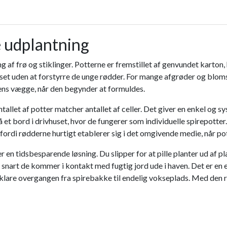
e udplantning
ng af frø og stiklinger. Potterne er fremstillet af genvundet karton,
ivhuset uden at forstyrre de unge rødder. For mange afgrøder og bl
ens vægge, når den begynder at formuldes.
tallet af potter matcher antallet af celler. Det giver en enkel og s
på et bord i drivhuset, hvor de fungerer som individuelle spirepott
fordi rødderne hurtigt etablerer sig i det omgivende medie, når po
r en tidsbesparende løsning. Du slipper for at pille planter ud af 
 snart de kommer i kontakt med fugtig jord ude i haven. Det er en 
 klare overgangen fra spirebakke til endelig vokseplads. Med den r