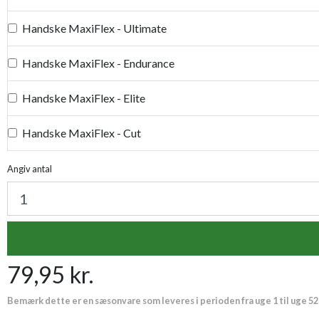
Handske MaxiFlex - Ultimate
Handske MaxiFlex - Endurance
Handske MaxiFlex - Elite
Handske MaxiFlex - Cut
Handske MaxiDry
Angiv antal
Plantetorvets grønne vandingspose 75 liter
Luksus læderhandske
79,95 kr.
Premium læder handske Flutter
Bemærk dette er en sæsonvare som leveres i perioden fra uge 1 til uge 52
Proffesionel vandingspose 100 liter