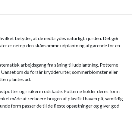
 hvilket betyder, at de nedbrydes naturligt i jorden. Det gør
omster er netop den skånsomme udplantning afgørende for en
ystematisk arbejdsgang fra såning til udplantning. Potterne
er. Uanset om du forsår krydderurter, sommerblomster eller
tten plantes ud.
plastpotter og risikere rodskade. Potterne holder deres form
enkel måde at reducere brugen af plastik i haven på, samtidig
unde form passer de til de fleste opsætninger og giver god