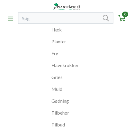
0
Hæk
Planter
Frø
Havekrukker
Græs
Muld
Gødning
Tilbehør
Tilbud