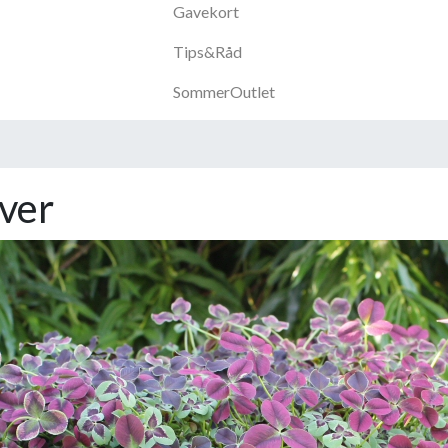
Gavekort
Tips&Råd
SommerOutlet
øver