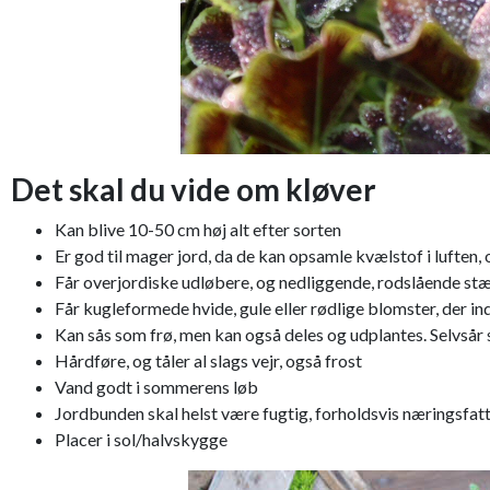
Det skal du vide om kløver
Kan blive 10-50 cm høj alt efter sorten
Er god til mager jord, da de kan opsamle kvælstof i luften,
Får overjordiske udløbere, og nedliggende, rodslående st
Får kugleformede hvide, gule eller rødlige blomster, der in
Kan sås som frø, men kan også deles og udplantes. Selvsår 
Hårdføre, og tåler al slags vejr, også frost
Vand godt i sommerens løb
Jordbunden skal helst være fugtig, forholdsvis næringsfat
Placer i sol/halvskygge