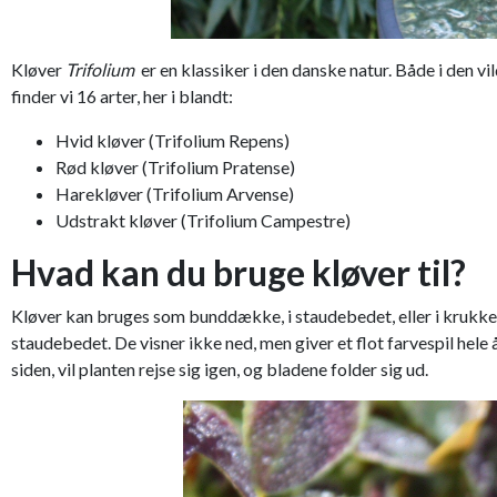
Kløver
Trifolium
er en klassiker i den danske natur. Både i den v
finder vi 16 arter, her i blandt:
Hvid kløver (Trifolium Repens)
Rød kløver (Trifolium Pratense)
Harekløver (Trifolium Arvense)
Udstrakt kløver (Trifolium Campestre)
Hvad kan du bruge kløver til?
Kløver kan bruges som bunddække, i staudebedet, eller i krukker,
staudebedet. De visner ikke ned, men giver et flot farvespil hele
siden, vil planten rejse sig igen, og bladene folder sig ud.