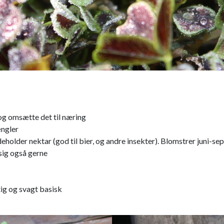
 og omsætte det til næring
ængler
deholder nektar (god til bier, og andre insekter). Blomstrer juni-s
sig også gerne
tig og svagt basisk