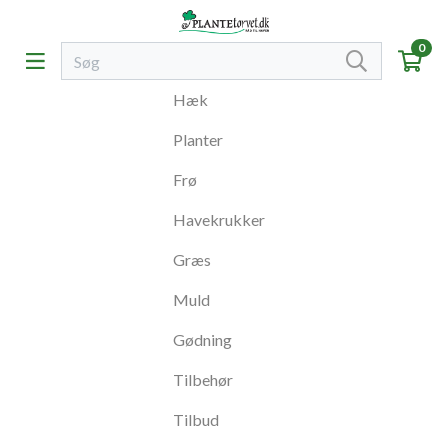
0
Hæk
Planter
Frø
Havekrukker
Græs
Muld
Gødning
Tilbehør
Tilbud