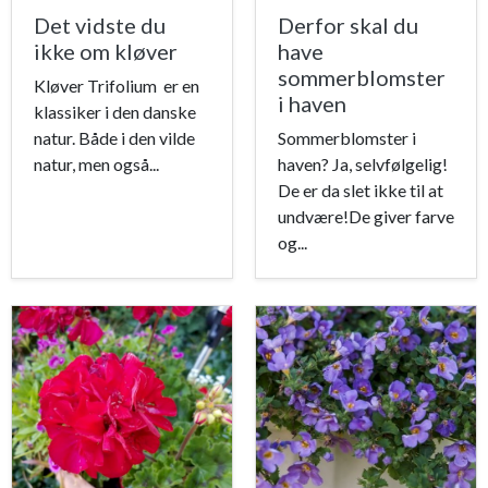
Det vidste du
Derfor skal du
ikke om kløver
have
sommerblomster
Kløver Trifolium er en
i haven
klassiker i den danske
natur. Både i den vilde
Sommerblomster i
natur, men også...
haven? Ja, selvfølgelig!
De er da slet ikke til at
undvære!De giver farve
og...