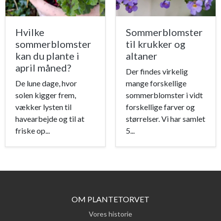
Hvilke
Sommerblomster
sommerblomster
til krukker og
kan du plante i
altaner
april måned?
Der findes virkelig
De lune dage, hvor
mange forskellige
solen kigger frem,
sommerblomster i vidt
vækker lysten til
forskellige farver og
havearbejde og til at
størrelser. Vi har samlet
friske op...
5...
OM PLANTETORVET
Vores historie