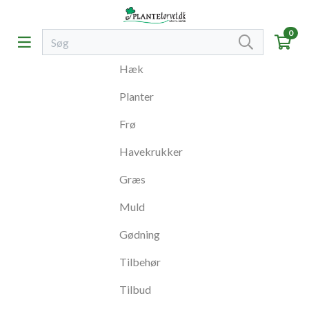
0
Hæk
Planter
Frø
Havekrukker
Græs
Muld
Gødning
Tilbehør
Tilbud