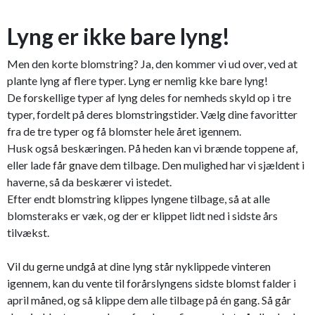
Lyng er ikke bare lyng!
Men den korte blomstring? Ja, den kommer vi ud over, ved at
plante lyng af flere typer. Lyng er nemlig kke bare lyng!
De forskellige typer af lyng deles for nemheds skyld op i tre
typer, fordelt på deres blomstringstider. Vælg dine favoritter
fra de tre typer og få blomster hele året igennem.
Husk også beskæringen. På heden kan vi brænde toppene af,
eller lade får gnave dem tilbage. Den mulighed har vi sjældent i
haverne, så da beskærer vi istedet.
Efter endt blomstring klippes lyngene tilbage, så at alle
blomsteraks er væk, og der er klippet lidt ned i sidste års
tilvækst.
Vil du gerne undgå at dine lyng står nyklippede vinteren
igennem, kan du vente til forårslyngens sidste blomst falder i
april måned, og så klippe dem alle tilbage på én gang. Så går