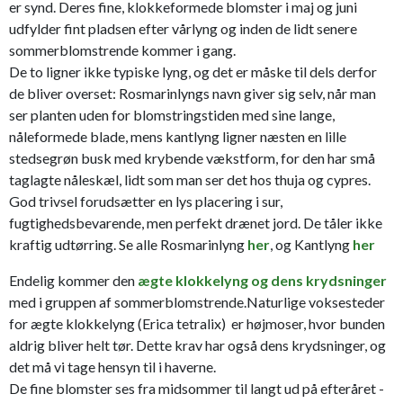
er synd. Deres fine, klokkeformede blomster i maj og juni
udfylder fint pladsen efter vårlyng og inden de lidt senere
sommerblomstrende kommer i gang.
De to ligner ikke typiske lyng, og det er måske til dels derfor
de bliver overset: Rosmarinlyngs navn giver sig selv, når man
ser planten uden for blomstringstiden med sine lange,
nåleformede blade, mens kantlyng ligner næsten en lille
stedsegrøn busk med krybende vækstform, for den har små
taglagte nåleskæl, lidt som man ser det hos thuja og cypres.
God trivsel forudsætter en lys placering i sur,
fugtighedsbevarende, men perfekt drænet jord. De tåler ikke
kraftig udtørring. Se alle Rosmarinlyng
her
, og Kantlyng
her
Endelig kommer den
ægte klokkelyng og dens krydsninger
med i gruppen af sommerblomstrende.Naturlige voksesteder
for ægte klokkelyng (Erica tetralix) er højmoser, hvor bunden
aldrig bliver helt tør. Dette krav har også dens krydsninger, og
det må vi tage hensyn til i haverne.
De fine blomster ses fra midsommer til langt ud på efteråret -