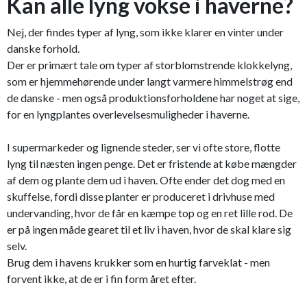
Kan alle lyng vokse i haverne?
Nej, der findes typer af lyng, som ikke klarer en vinter under
danske forhold.
Der er primært tale om typer af storblomstrende klokkelyng,
som er hjemmehørende under langt varmere himmelstrøg end
de danske - men også produktionsforholdene har noget at sige,
for en lyngplantes overlevelsesmuligheder i haverne.
I supermarkeder og lignende steder, ser vi ofte store, flotte
lyng til næsten ingen penge. Det er fristende at købe mængder
af dem og plante dem ud i haven. Ofte ender det dog med en
skuffelse, fordi disse planter er produceret i drivhuse med
undervanding, hvor de får en kæmpe top og en ret lille rod. De
er på ingen måde gearet til et liv i haven, hvor de skal klare sig
selv.
Brug dem i havens krukker som en hurtig farveklat - men
forvent ikke, at de er i fin form året efter.