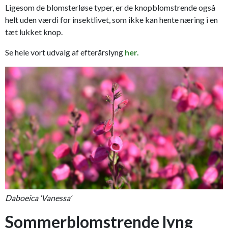
Ligesom de blomsterløse typer, er de knopblomstrende også
helt uden værdi for insektlivet, som ikke kan hente næring i en
tæt lukket knop.
Se hele vort udvalg af efterårslyng
her.
Daboeica ‘Vanessa’
Sommerblomstrende lyng