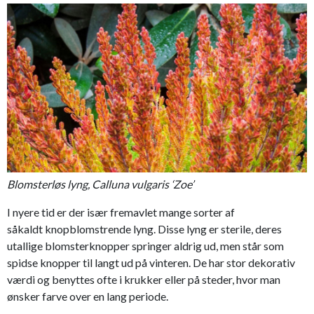
Blomsterløs lyng, Calluna vulgaris ‘Zoe’
I nyere tid er der især fremavlet mange sorter af
såkaldt knopblomstrende lyng. Disse lyng er sterile, deres
utallige blomsterknopper springer aldrig ud, men står som
spidse knopper til langt ud på vinteren. De har stor dekorativ
værdi og benyttes ofte i krukker eller på steder, hvor man
ønsker farve over en lang periode.