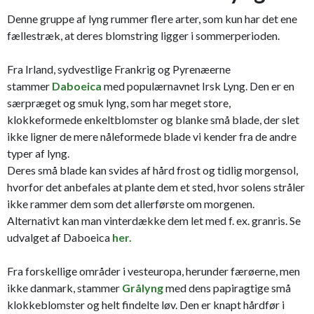
Denne gruppe af lyng rummer flere arter, som kun har det ene
fællestræk, at deres blomstring ligger i sommerperioden.
Fra Irland, sydvestlige Frankrig og Pyrenæerne
stammer
Daboeica
med populærnavnet Irsk Lyng. Den er en
særpræget og smuk lyng, som har meget store,
klokkeformede enkeltblomster og blanke små blade, der slet
ikke ligner de mere nåleformede blade vi kender fra de andre
typer af lyng.
Deres små blade kan svides af hård frost og tidlig morgensol,
hvorfor det anbefales at plante dem et sted, hvor solens stråler
ikke rammer dem som det allerførste om morgenen.
Alternativt kan man vinterdække dem let med f. ex. granris. Se
udvalget af Daboeica
her.
Fra forskellige områder i vesteuropa, herunder færøerne, men
ikke danmark, stammer
Grålyng
med dens papiragtige små
klokkeblomster og helt findelte løv. Den er knapt hårdfør i