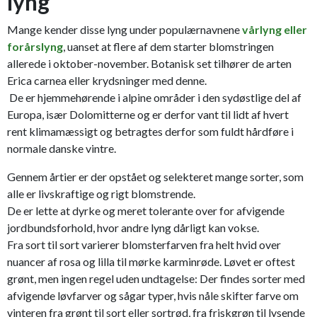
lyng
Mange kender disse lyng under populærnavnene
vårlyng eller
forårslyng
, uanset at flere af dem starter blomstringen
allerede i oktober-november. Botanisk set tilhører de arten
Erica carnea eller krydsninger med denne.
De er hjemmehørende i alpine områder i den sydøstlige del af
Europa, især Dolomitterne og er derfor vant til lidt af hvert
rent klimamæssigt og betragtes derfor som fuldt hårdføre i
normale danske vintre.
Gennem årtier er der opstået og selekteret mange sorter, som
alle er livskraftige og rigt blomstrende.
De er lette at dyrke og meret tolerante over for afvigende
jordbundsforhold, hvor andre lyng dårligt kan vokse.
Fra sort til sort varierer blomsterfarven fra helt hvid over
nuancer af rosa og lilla til mørke karminrøde. Løvet er oftest
grønt, men ingen regel uden undtagelse: Der findes sorter med
afvigende løvfarver og sågar typer, hvis nåle skifter farve om
vinteren fra grønt til sort eller sortrød, fra friskgrøn til lysende