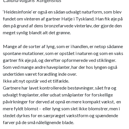
Calluna vulgaris ‘Kongenshus’
‘Heidesinfonie’ er også en sådan udvalgt naturform, som blev
fundet om vinteren af gartner Hatje i Tyskland. Han fik øje på
den på grund af dens bronzefarvede vinterløv, der gjorde den
meget synlig blandt alt det grønne.
Mange af de sorter af lyng, som er i handlen, er netop sådanne
spontane mutationer, som er opstået i naturen og som en vaks
gartner fik øje på, og derefter opformerede ved stiklinger.
Som ved mange andre haveplanter, har der hos lyngen også
undertiden været forædling inde over.
Ikke alt nyt opstår ved et tilfælde.
Gartnere har lavet kontrollerede bestøvninger, sået frø og
udvalgt frøplanter, eller udsat småplanter for forskellige
påvirkninger for derved at opnå en mere kompakt vækst, en
mere fyldt blomst - eller lyng som slet ikke blomstrer, men i
stedet dyrkes for en særpræget vækstform og spændende
farver på de små nålelignende blade.