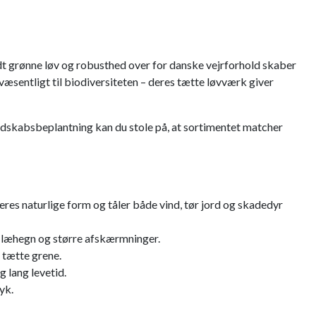
dt grønne løv og robusthed over for danske vejrforhold skaber
æsentligt til biodiversiteten – deres tætte løvværk giver
andskabsbeplantning kan du stole på, at sortimentet matcher
res naturlige form og tåler både vind, tør jord og skadedyr
i læhegn og større afskærmninger.
 tætte grene.
g lang levetid.
yk.