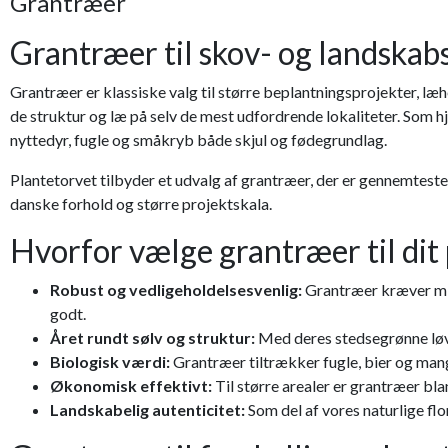
Grantræer
Grantræer til skov- og landska
Grantræer er klassiske valg til større beplantningsprojekter, l
de struktur og læ på selv de mest udfordrende lokaliteter. Som 
nyttedyr, fugle og småkryb både skjul og fødegrundlag.
Plantetorvet tilbyder et udvalg af grantræer, der er gennemtest
danske forhold og større projektskala.
Hvorfor vælge grantræer til dit
Robust og vedligeholdelsesvenlig:
Grantræer kræver mini
godt.
Året rundt sølv og struktur:
Med deres stedsegrønne løvv
Biologisk værdi:
Grantræer tiltrækker fugle, bier og mang
Økonomisk effektivt:
Til større arealer er grantræer blan
Landskabelig autenticitet:
Som del af vores naturlige fl