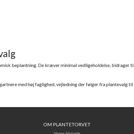
valg
sk beplantning. De kræver minimal vedligeholdelse, bidrager til
rtnere med høj faglighed, vejledning der følger fra plantevalg til 
OM PLANTETORVET
Vores historie