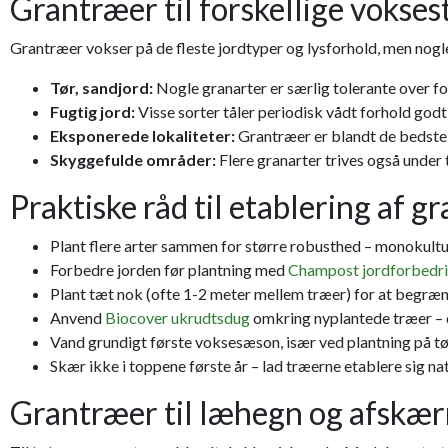
Grantræer til forskellige vokses
Grantræer vokser på de fleste jordtyper og lysforhold, men nogle
Tør, sandjord:
Nogle granarter er særlig tolerante over fo
Fugtig jord:
Visse sorter tåler periodisk vådt forhold godt
Eksponerede lokaliteter:
Grantræer er blandt de bedste 
Skyggefulde områder:
Flere granarter trives også under 
Praktiske råd til etablering af g
Plant flere arter sammen for større robusthed – monokul
Forbedre jorden før plantning med
Champost jordforbedr
Plant tæt nok (ofte 1-2 meter mellem træer) for at begræ
Anvend
Biocover ukrudtsdug
omkring nyplantede træer – 
Vand grundigt første voksesæson, især ved plantning på tør
Skær ikke i toppene første år – lad træerne etablere sig n
Grantræer til læhegn og afskæ