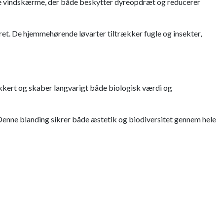
ve vindskærme, der både beskytter dyreopdræt og reducerer
ret. De hjemmehørende løvarter tiltrækker fugle og insekter,
sikkert og skaber langvarigt både biologisk værdi og
 Denne blanding sikrer både æstetik og biodiversitet gennem hele