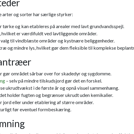
teder
 arter og sorter har særlige styrker:
r tørke og kan etableres på arealer med lavt grundvandsspejl.
, hvilket er værdifuldt ved lavtliggende områder.
valg til vindblæste områder og kystnære beliggenheder.
træ og mindre lys, hvilket gør dem fleksible til komplekse beplant
rantræer
tur gør området sårbar over for skadedyr og sygdomme.
ing
– selv på mindre tilskudsjord gør det en forskel.
nse ukrudtvækst i de første år og opnå visuel sammenhæng.
det holder fugten og begrænser ukrudt uden kemikalier.
 jord eller under etablering af større områder.
aturligt før eventuel formbeskæring.
rmning