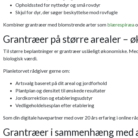
Opholdssted for nyttedyr og små rovdyr
Skjul for dyr, der søger beskyttelse mod rovfugle
Kombiner grantræer med blomstrende arter som
blærespiræa
o
Grantræer på større arealer – ø
Til større beplantninger er grantræer uslåeligt økonomiske. Med 
biologisk værdi.
Planletorvet rådgiver gerne om:
Artsvalg baseret på dit areal og jordforhold
Plantplan og densitet til ønskede resultater
Jordkorrektion og etableringsudstyr
Vedligeholdelsesplan efter etablering
Som din digitale havepartner med over 20 års erfaring i online rådg
Grantræer i sammenhæng med an