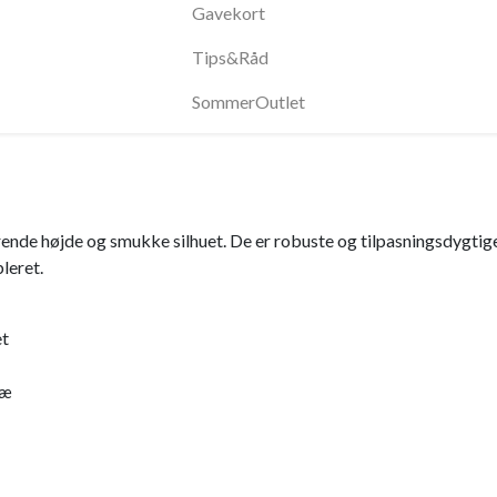
Gavekort
Tips&Råd
SommerOutlet
e højde og smukke silhuet. De er robuste og tilpasningsdygtige t
leret.
et
ræ