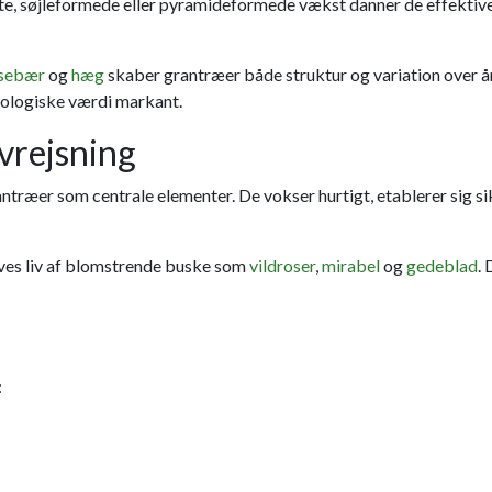
tte, søjleformede eller pyramideformede vækst danner de effekti
rsebær
og
hæg
skaber grantræer både struktur og variation over å
iologiske værdi markant.
vrejsning
antræer som centrale elementer. De vokser hurtigt, etablerer sig 
ives liv af blomstrende buske som
vildroser
,
mirabel
og
gedeblad
.
r
: