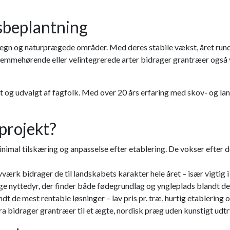
bsbeplantning
æhegn og naturprægede områder. Med deres stabile vækst, året run
hjemmehørende eller velintegrerede arter bidrager grantræer også v
et og udvalgt af fagfolk. Med over 20 års erfaring med skov- og l
 projekt?
mal tilskæring og anpasselse efter etablering. De vokser efter de
ærk bidrager de til landskabets karakter hele året – især vigtig 
e nyttedyr, der finder både fødegrundlag og yngleplads blandt de
dt de mest rentable løsninger – lav pris pr. træ, hurtig etablering o
ora bidrager grantræer til et ægte, nordisk præg uden kunstigt udtr