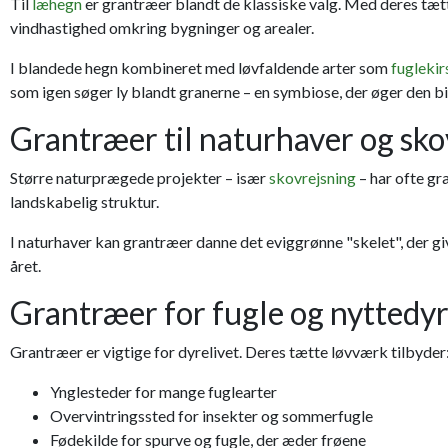
Til
læhegn
er grantræer blandt de klassiske valg. Med deres tæ
vindhastighed omkring bygninger og arealer.
I blandede hegn kombineret med løvfaldende arter som
fugleki
som igen søger ly blandt granerne – en symbiose, der øger den b
Grantræer til naturhaver og sko
Større naturprægede projekter – især
skovrejsning
– har ofte gr
landskabelig struktur.
I naturhaver kan grantræer danne det eviggrønne "skelet", der g
året.
Grantræer for fugle og nyttedy
Grantræer er vigtige for dyrelivet. Deres tætte løvværk tilbyder
Ynglesteder for mange fuglearter
Overvintringssted for insekter og sommerfugle
Fødekilde for spurve og fugle, der æder frøene