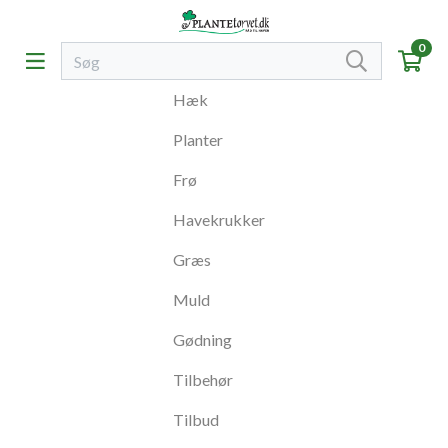
0
Hæk
Planter
Frø
Havekrukker
Græs
Muld
Gødning
Tilbehør
Tilbud