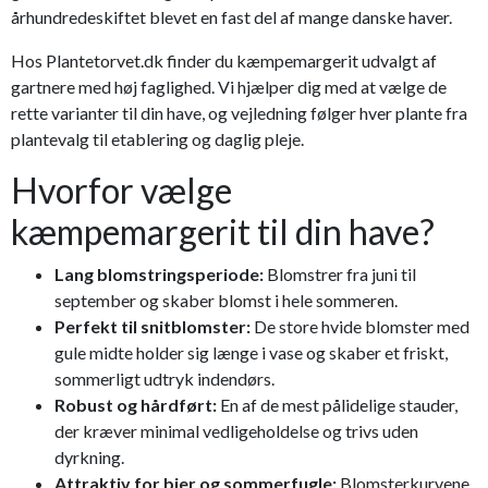
århundredeskiftet blevet en fast del af mange danske haver.
Hos Plantetorvet.dk finder du kæmpemargerit udvalgt af
gartnere med høj faglighed. Vi hjælper dig med at vælge de
rette varianter til din have, og vejledning følger hver plante fra
plantevalg til etablering og daglig pleje.
Hvorfor vælge
kæmpemargerit til din have?
Lang blomstringsperiode:
Blomstrer fra juni til
september og skaber blomst i hele sommeren.
Perfekt til snitblomster:
De store hvide blomster med
gule midte holder sig længe i vase og skaber et friskt,
sommerligt udtryk indendørs.
Robust og hårdført:
En af de mest pålidelige stauder,
der kræver minimal vedligeholdelse og trivs uden
dyrkning.
Attraktiv for bier og sommerfugle:
Blomsterkurvene