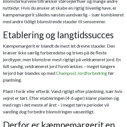
Blomsterkurvene tiltrækker størsejlerfluer og mange andre
nyttedyr. Hvis du ønsker at skabe en rigtig bivenlig have, er
kæmpemargerit således næsten uundværlig – især kombineret
med andre tidligt blomstrende stauder til sensommer.
Etablering og langtidssucces
Kæmpemargerit er blandt de mest let drevne stauder. Den
kræver ikke særlig forberedelse og trives på de fleste
jordtyper, men blomstrer mest rigtigt på veldræneret jord. En
lidt sandig, veldræneret jord foretrækkes – meget tungere
lerjord bør blandes op med
Champost Jordforbedring
før
plantning.
Plant i forår eller efterår. Vand rigtigt efter plantning, især hvis
vejret er tørt. Efter etableringen (4-6 uger) klarer planten sig
med regn i det meste af året – i meget tørre perioder vil
vanding dog forbedre blomstringen væsentligt.
Derfor er kæmpemargerit en