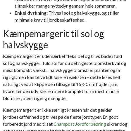
tiltrækker mange nyttedyr gennem hele sommeren.
Enkel dyrkning:
Trives i sol og halvskygge, og stiller
minimale krav til jordbeskaffenhed.
Kæmpemargerit til sol og
halvskygge
Kæmpemargerit er udemærket fleksibel og trivs både i fuld
sol og halvskygge. I fuld sol får du det rigeste blomsterkval og
mest kompakt vækst. I halvskygge blomstrer planten også
rigtigt, men kan blive lidt løsere i væksten – dette løses helt
naturligt ved at klippe den tilbage til 15-20 cm højde i juni,
hvorefter den udvikler en mere kompakt form med mindre
blomster, men i rigelig mængde.
Kæmpemargerit er ikke særligt kræsen når det gælder
jordbeskaffenhed og trives på de fleste jordtyper. En godt
forberedt jord med tilsat
Champost Jordforbedring
sikrer dog
det bedste udgangspunkt for hurtig etablering og blomstring.