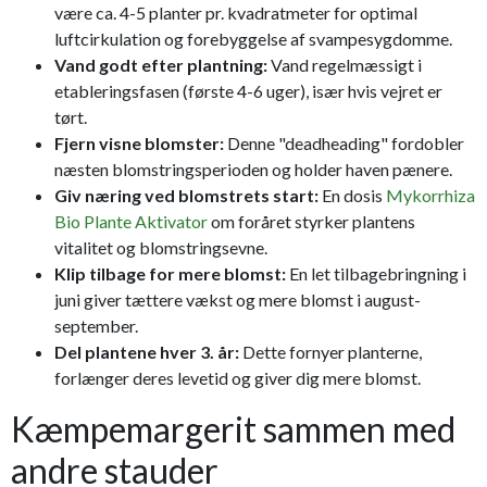
være ca. 4-5 planter pr. kvadratmeter for optimal
luftcirkulation og forebyggelse af svampesygdomme.
Vand godt efter plantning:
Vand regelmæssigt i
etableringsfasen (første 4-6 uger), især hvis vejret er
tørt.
Fjern visne blomster:
Denne "deadheading" fordobler
næsten blomstringsperioden og holder haven pænere.
Giv næring ved blomstrets start:
En dosis
Mykorrhiza
Bio Plante Aktivator
om foråret styrker plantens
vitalitet og blomstringsevne.
Klip tilbage for mere blomst:
En let tilbagebringning i
juni giver tættere vækst og mere blomst i august-
september.
Del plantene hver 3. år:
Dette fornyer planterne,
forlænger deres levetid og giver dig mere blomst.
Kæmpemargerit sammen med
andre stauder