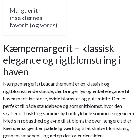
Marguerit -
insekternes
favorit (og vores)
Kæmpemargerit – klassisk
elegance og rigtblomstring i
haven
Kæmpemargerit (Leucanthemum) er en klassisk og
rigtblomstrende staude, der bringer lys og enkel elegance til
haven med sine store, hvide blomster og gule midte. Den er
perfekt til både staudebede og som snitblomst, hvor den
skaber et friskt og sommerligt udtryk hele sommeren igennem.
Med sin robusthed og evne til at blomstre over længere tid er
kæmpemargerit en pålidelig værktøj til at skabe blomstring
gennem sæsonen – og netop derfor er den siden