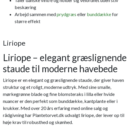
Tåler danske vintre og holder sig velordnet uden stiv
beskæring
Arbejd sammen med
prydgræs
eller
bunddække
for
større effekt
Liriope
Liriope – elegant græslignende
staude til moderne havebede
Liriope er en elegant og græslignende staude, der giver haven
struktur og et roligt, moderne udtryk. Med sine smalle,
mørkegrønne blade og fine blomsteraks i lilla eller hvide
nuancer er den perfekt som bunddække, kantplante eller i
krukker. Med over 20 års erfaring med online salg og
rådgivning har Plantetorvet.dk udvalgt liriope, der lever op til
høje krav til robusthed og skønhed.