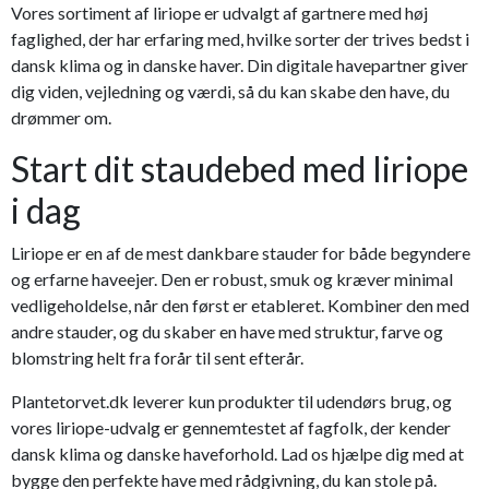
Vores sortiment af liriope er udvalgt af gartnere med høj
faglighed, der har erfaring med, hvilke sorter der trives bedst i
dansk klima og in danske haver. Din digitale havepartner giver
dig viden, vejledning og værdi, så du kan skabe den have, du
drømmer om.
Start dit staudebed med liriope
i dag
Liriope er en af de mest dankbare stauder for både begyndere
og erfarne haveejer. Den er robust, smuk og kræver minimal
vedligeholdelse, når den først er etableret. Kombiner den med
andre stauder, og du skaber en have med struktur, farve og
blomstring helt fra forår til sent efterår.
Plantetorvet.dk leverer kun produkter til udendørs brug, og
vores liriope-udvalg er gennemtestet af fagfolk, der kender
dansk klima og danske haveforhold. Lad os hjælpe dig med at
bygge den perfekte have med rådgivning, du kan stole på.