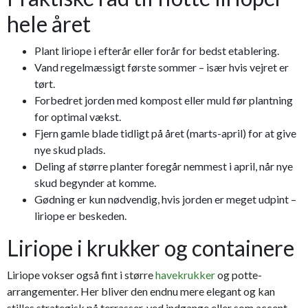
hele året
Plant liriope i efterår eller forår for bedst etablering.
Vand regelmæssigt første sommer – især hvis vejret er
tørt.
Forbedret jorden med kompost eller muld før plantning
for optimal vækst.
Fjern gamle blade tidligt på året (marts-april) for at give
nye skud plads.
Deling af større planter foregår nemmest i april, når nye
skud begynder at komme.
Gødning er kun nødvendig, hvis jorden er meget udpint –
liriope er beskeden.
Liriope i krukker og containere
Liriope vokser også fint i større
havekrukker
og potte-
arrangementer. Her bliver den endnu mere elegant og kan
stilles strategisk på terrasser, ved indgange eller som accent-