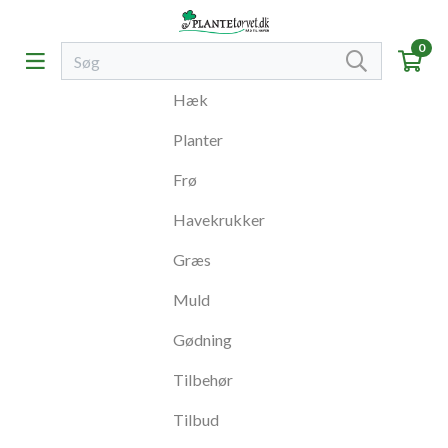
0
Hæk
Planter
Frø
Havekrukker
Græs
Muld
Gødning
Tilbehør
Tilbud