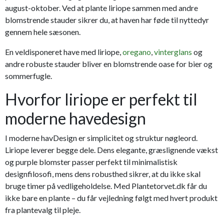
august-oktober. Ved at plante liriope sammen med andre
blomstrende stauder sikrer du, at haven har føde til nyttedyr
gennem hele sæsonen.
En veldisponeret have med liriope,
oregano
,
vinterglans
og
andre robuste stauder bliver en blomstrende oase for bier og
sommerfugle.
Hvorfor liriope er perfekt til
moderne havedesign
I moderne havDesign er simplicitet og struktur nøgleord.
Liriope leverer begge dele. Dens elegante, græslignende vækst
og purple blomster passer perfekt til minimalistisk
designfilosofi, mens dens robusthed sikrer, at du ikke skal
bruge timer på vedligeholdelse. Med Plantetorvet.dk får du
ikke bare en plante – du får vejledning følgt med hvert produkt
fra plantevalg til pleje.