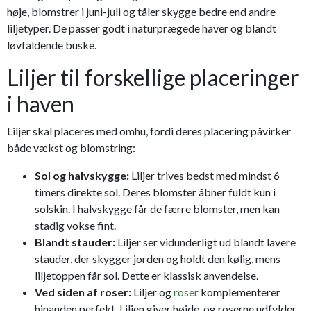
høje, blomstrer i juni-juli og tåler skygge bedre end andre
liljetyper. De passer godt i naturprægede haver og blandt
løvfaldende buske.
Liljer til forskellige placeringer
i haven
Liljer skal placeres med omhu, fordi deres placering påvirker
både vækst og blomstring:
Sol og halvskygge:
Liljer trives bedst med mindst 6
timers direkte sol. Deres blomster åbner fuldt kun i
solskin. I halvskygge får de færre blomster, men kan
stadig vokse fint.
Blandt stauder:
Liljer ser vidunderligt ud blandt lavere
stauder, der skygger jorden og holdt den kølig, mens
liljetoppen får sol. Dette er klassisk anvendelse.
Ved siden af roser:
Liljer og
roser
komplementerer
hinanden perfekt. Liljen giver højde, og roserne udfylder