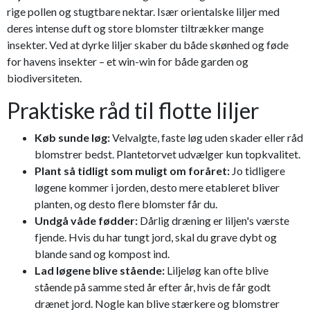
rige pollen og stugtbare nektar. Især orientalske liljer med
deres intense duft og store blomster tiltrækker mange
insekter. Ved at dyrke liljer skaber du både skønhed og føde
for havens insekter – et win-win for både garden og
biodiversiteten.
Praktiske råd til flotte liljer
Køb sunde løg:
Velvalgte, faste løg uden skader eller råd
blomstrer bedst. Plantetorvet udvælger kun topkvalitet.
Plant så tidligt som muligt om foråret:
Jo tidligere
løgene kommer i jorden, desto mere etableret bliver
planten, og desto flere blomster får du.
Undgå våde fødder:
Dårlig dræning er liljen's værste
fjende. Hvis du har tungt jord, skal du grave dybt og
blande sand og kompost ind.
Lad løgene blive stående:
Liljeløg kan ofte blive
stående på samme sted år efter år, hvis de får godt
drænet jord. Nogle kan blive stærkere og blomstrer