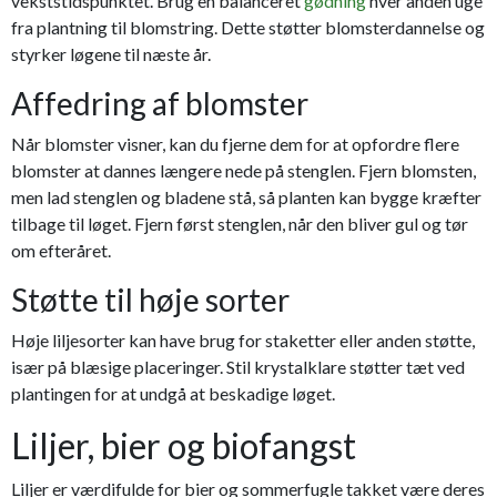
vekststidspunktet. Brug en balanceret
gødning
hver anden uge
fra plantning til blomstring. Dette støtter blomsterdannelse og
styrker løgene til næste år.
Affedring af blomster
Når blomster visner, kan du fjerne dem for at opfordre flere
blomster at dannes længere nede på stenglen. Fjern blomsten,
men lad stenglen og bladene stå, så planten kan bygge kræfter
tilbage til løget. Fjern først stenglen, når den bliver gul og tør
om efteråret.
Støtte til høje sorter
Høje liljesorter kan have brug for staketter eller anden støtte,
især på blæsige placeringer. Stil krystalklare støtter tæt ved
plantingen for at undgå at beskadige løget.
Liljer, bier og biofangst
Liljer er værdifulde for bier og sommerfugle takket være deres