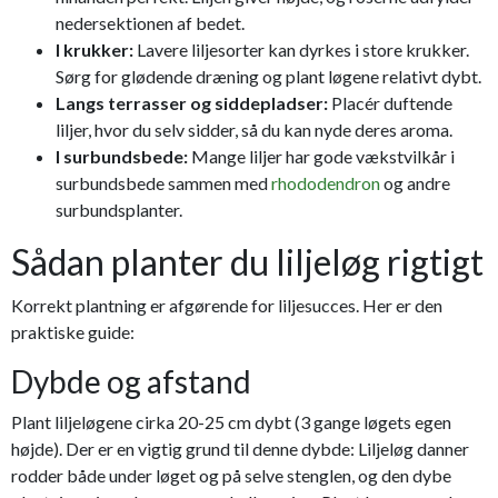
nedersektionen af bedet.
I krukker:
Lavere liljesorter kan dyrkes i store krukker.
Sørg for glødende dræning og plant løgene relativt dybt.
Langs terrasser og siddepladser:
Placér duftende
liljer, hvor du selv sidder, så du kan nyde deres aroma.
I surbundsbede:
Mange liljer har gode vækstvilkår i
surbundsbede sammen med
rhododendron
og andre
surbundsplanter.
Sådan planter du liljeløg rigtigt
Korrekt plantning er afgørende for liljesucces. Her er den
praktiske guide:
Dybde og afstand
Plant liljeløgene cirka 20-25 cm dybt (3 gange løgets egen
højde). Der er en vigtig grund til denne dybde: Liljeløg danner
rodder både under løget og på selve stenglen, og den dybe