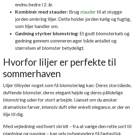
endnu bedre i 2. år.
Kombinér med stauder:
Brug
stauder
til at skygge
jorden omkring liljer. Dette holder jorden kølig og fugtig,
som liljer handler om.
Gødning styrker blomstring:
Et godt blomsterkøb og
gødning gennem sommeren øger både antallet og
størrelsen af blomster betydeligt.
Hvorfor liljer er perfekte til
sommerhaven
Liljer tilbyder noget som få blomsterløg kan: Deres storslåede,
duftende blomster, deres elegant højde og deres pålidelige
blomstring uden for stort arbejde. Uanset om du ønsker
dramatiske farver, intensiv duft eller enkelt elegance, er der en
lilje til dig.
Med vejledning ved hvert skridt – fra at vælge den rette sort til
plantning og pasning – kan selv nybegyndere få fantastisk