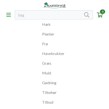
0
Hæk
Planter
Frø
Havekrukker
Græs
Muld
Gødning
Tilbehør
Tilbud